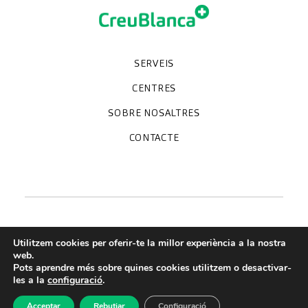
SERVEIS
Unitats especialitzades
Proves diagnòstiques
Revisions mèdiques
Especialitats
CENTRES
Hospital CreuBlanca Maresme
CreuBlanca Tarradellas
SOBRE NOSALTRES
Clínica CreuBlanca
Diagnosis Médica
Treballa amb nosaltres
CreuBlanca Empreses
Preguntes freqüents
CONTACTE
Qui som
Blog
We're hiring!
664234556
inform@creublanca.es
932 522 522
Dilluns a divendres 8h-20h
Utilitzem cookies per oferir-te la millor experiència a la nostra
web.
Pots aprendre més sobre quines cookies utilitzem o desactivar-
Termes de servei
les a la
configuració
.
Avis legal
Acceptar
Rebutjar
Configuració