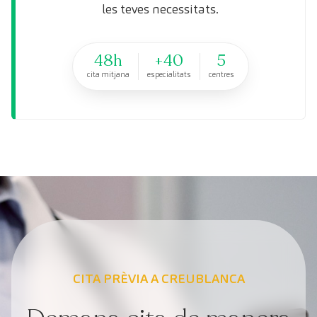
les teves necessitats.
48h
+40
5
cita mitjana
especialitats
centres
CITA PRÈVIA A CREUBLANCA