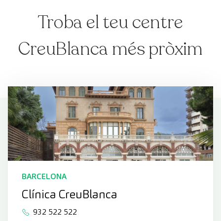
Troba el teu centre
CreuBlanca més pròxim
BARCELONA
Clínica CreuBlanca
932 522 522