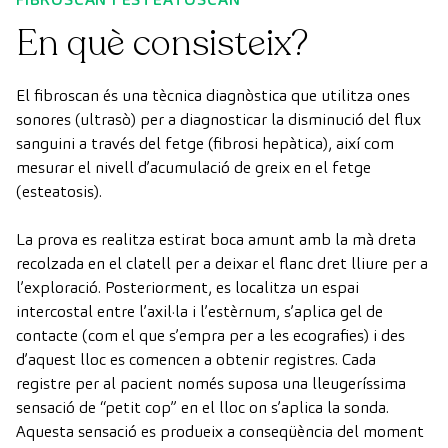
En què consisteix?
El fibroscan és una tècnica diagnòstica que utilitza ones
sonores (ultrasò) per a diagnosticar la disminució del flux
sanguini a través del fetge (fibrosi hepàtica), així com
mesurar el nivell d’acumulació de greix en el fetge
(esteatosis).
La prova es realitza estirat boca amunt amb la mà dreta
recolzada en el clatell per a deixar el flanc dret lliure per a
l’exploració. Posteriorment, es localitza un espai
intercostal entre l’axil·la i l’estèrnum, s’aplica gel de
contacte (com el que s’empra per a les ecografies) i des
d’aquest lloc es comencen a obtenir registres. Cada
registre per al pacient només suposa una lleugeríssima
sensació de “petit cop” en el lloc on s’aplica la sonda.
Aquesta sensació es produeix a conseqüència del moment