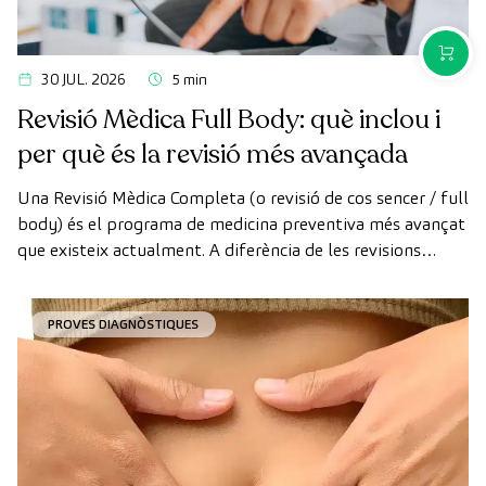
COMPR
30 JUL. 2026
5 min
Revisió Mèdica Full Body: què inclou i
per què és la revisió més avançada
Una Revisió Mèdica Completa (o revisió de cos sencer / full
body) és el programa de medicina preventiva més avançat
que existeix actualment. A diferència de les revisions
convencionals, aquesta revisió utilitza la tecnologia de
diagnòstic per la imatge d'última generació per avaluar de
PROVES DIAGNÒSTIQUES
manera exhaustiva l'estat dels òrgans vitals, el sistema
vascular i el cervell abans que apareguin els primers
símptomes.