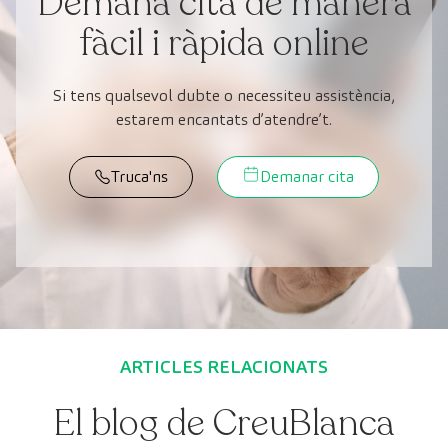
Demana cita de manera
fàcil i ràpida online
Si tens qualsevol dubte o necessiteu assistència,
estarem encantats d’atendre’t.
Truca'ns
Demanar cita
ARTICLES RELACIONATS
El blog de CreuBlanca