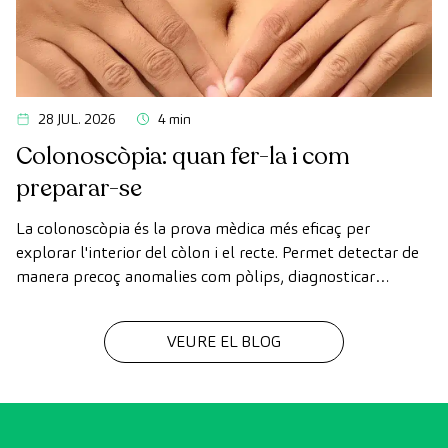
28 JUL. 2026
4 min
Colonoscòpia: quan fer-la i com
preparar-se
La colonoscòpia és la prova mèdica més eficaç per
explorar l'interior del còlon i el recte. Permet detectar de
manera precoç anomalies com pòlips, diagnosticar
malalties intestinals i prevenir el càncer de còlon.
VEURE EL BLOG