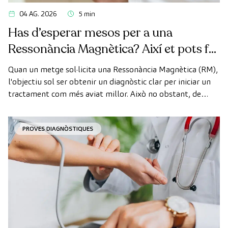
04 AG. 2026
5 min
Has d’esperar mesos per a una
Ressonància Magnètica? Així et pots fer
la prova de manera ràpida com a
Quan un metge sol·licita una Ressonància Magnètica (RM),
pacient privat
l'objectiu sol ser obtenir un diagnòstic clar per iniciar un
tractament com més aviat millor. Això no obstant, de
vegades, els terminis d'espera per aconseguir una cita
poden trigar més del desitjat.
PROVES DIAGNÒSTIQUES