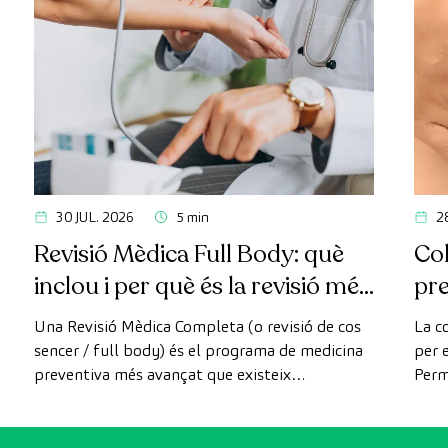
30 JUL. 2026
5 min
2
Revisió Mèdica Full Body: què
Col
inclou i per què és la revisió més
pr
avançada
Una Revisió Mèdica Completa (o revisió de cos
La c
sencer / full body) és el programa de medicina
per e
preventiva més avançat que existeix
Perm
actualment. A diferència de les revisions
com 
convencionals, aquesta revisió utilitza la
prev
tecnologia de diagnòstic per la imatge d'última