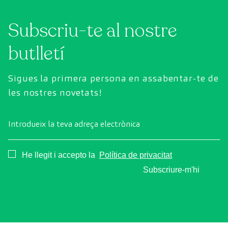
generació per avaluar de manera exhaustiva
Subscriu-te al nostre
l'estat dels òrgans vitals, el sistema vascular i el
cervell abans que apareguin els primers
butlletí
símptomes.
Sigues la primera persona en assabentar-te de
les nostres novetats!
Introdueix la teva adreça electrònica
Consentimiento
He llegit i accepto la
Política de privacitat
Subscriure-m'hi