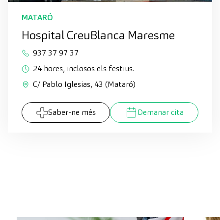
MATARÓ
Hospital CreuBlanca Maresme
937 37 97 37
24 hores, inclosos els festius.
C/ Pablo Iglesias, 43 (Mataró)
Saber-ne més
Demanar cita