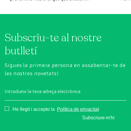
actualment. A diferència de les revisions
com 
convencionals, aquesta revisió utilitza la
prev
tecnologia de diagnòstic per la imatge d'última
generació per avaluar de manera exhaustiva
Subscriu-te al nostre
l'estat dels òrgans vitals, el sistema vascular i el
cervell abans que apareguin els primers
butlletí
símptomes.
Sigues la primera persona en assabentar-te de
les nostres novetats!
Introdueix la teva adreça electrònica
Consentimiento
He llegit i accepto la
Política de privacitat
Subscriure-m'hi