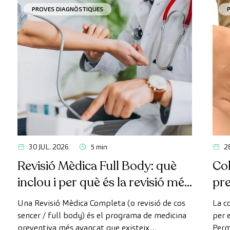
PROVES DIAGNÒSTIQUES
30 JUL. 2026
5 min
2
Revisió Mèdica Full Body: què
Col
inclou i per què és la revisió més
pr
avançada
Una Revisió Mèdica Completa (o revisió de cos
La c
sencer / full body) és el programa de medicina
per e
preventiva més avançat que existeix
Perm