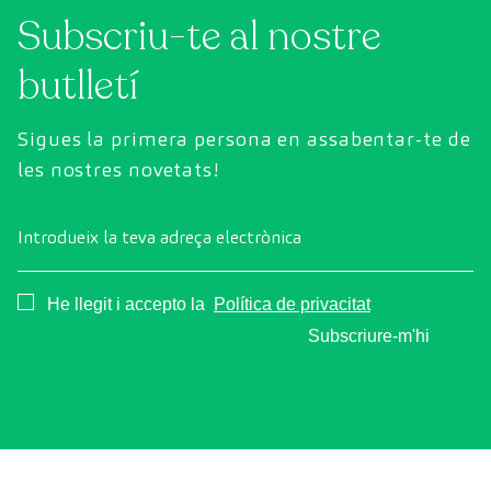
Subscriu-te al nostre
l'estat dels òrgans vitals, el sistema vascular i el
cervell abans que apareguin els primers
butlletí
símptomes.
Sigues la primera persona en assabentar-te de
les nostres novetats!
Introdueix la teva adreça electrònica
Consentimiento
He llegit i accepto la
Política de privacitat
Subscriure-m'hi