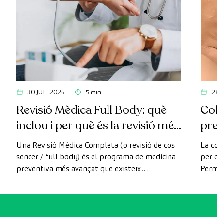
30 JUL. 2026
5 min
2
Revisió Mèdica Full Body: què
Col
inclou i per què és la revisió més
pr
avançada
Una Revisió Mèdica Completa (o revisió de cos
La c
sencer / full body) és el programa de medicina
per e
preventiva més avançat que existeix
Perm
actualment. A diferència de les revisions
com 
convencionals, aquesta revisió utilitza la
prev
tecnologia de diagnòstic per la imatge d'última
generació per avaluar de manera exhaustiva