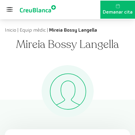
Vés al contingut
Demanar cita
Inicio
|
Equip mèdic
|
Mireia Bossy Langella
Mireia Bossy Langella