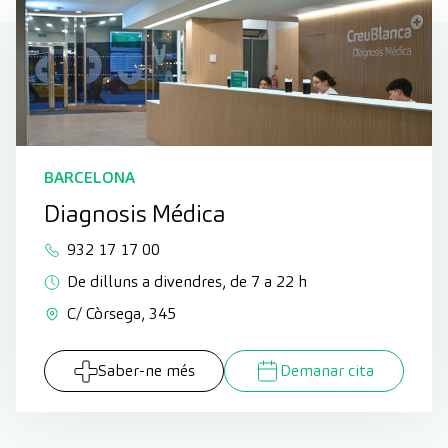
BARCELONA
Diagnosis Médica
932 17 17 00
De dilluns a divendres, de 7 a 22 h
C/ Còrsega, 345
Saber-ne més
Demanar cita