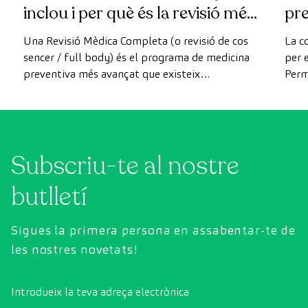
inclou i per què és la revisió més
pr
avançada
Una Revisió Mèdica Completa (o revisió de cos
La c
sencer / full body) és el programa de medicina
per e
preventiva més avançat que existeix
Perm
actualment. A diferència de les revisions
com 
convencionals, aquesta revisió utilitza la
prev
tecnologia de diagnòstic per la imatge d'última
generació per avaluar de manera exhaustiva
Subscriu-te al nostre
l'estat dels òrgans vitals, el sistema vascular i el
cervell abans que apareguin els primers
butlletí
símptomes.
Sigues la primera persona en assabentar-te de
les nostres novetats!
Introdueix la teva adreça electrònica