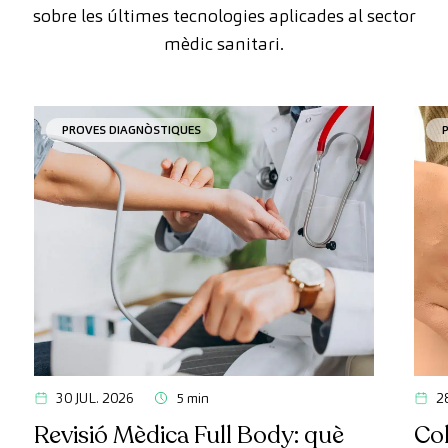
sobre les últimes tecnologies aplicades al sector
mèdic sanitari.
PROVES DIAGNÒSTIQUES
30 JUL. 2026
5 min
2
Revisió Mèdica Full Body: què
Col