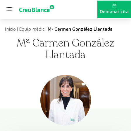
Vés al contingut
Demanar cita
Inicio
|
Equip mèdic
|
Mª Carmen González Llantada
Mª Carmen González
Llantada