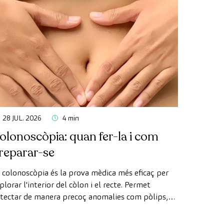
28 JUL. 2026
4 min
olonoscòpia: quan fer-la i com
reparar-se
 colonoscòpia és la prova mèdica més eficaç per
plorar l'interior del còlon i el recte. Permet
tectar de manera precoç anomalies com pòlips,
agnosticar malalties intestinals i prevenir el càncer
 còlon.