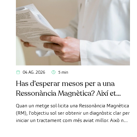
04 AG. 2026
5 min
Has d’esperar mesos per a una
Ressonància Magnètica? Així et
pots fer la prova de manera ràpida
Quan un metge sol·licita una Ressonància Magnètica
com a pacient privat
(RM), l'objectiu sol ser obtenir un diagnòstic clar per
iniciar un tractament com més aviat millor. Això no
obstant, de vegades, els terminis d'espera per
aconseguir una cita poden trigar més del desitjat.