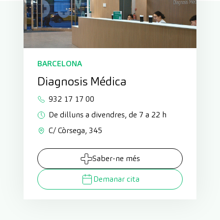
BARCELONA
Diagnosis Médica
932 17 17 00
De dilluns a divendres, de 7 a 22 h
C/ Còrsega, 345
Saber-ne més
Demanar cita