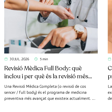
30 JUL. 2026
5 min
Revisió Mèdica Full Body: què
C
inclou i per què és la revisió més
p
avançada
Una Revisió Mèdica Completa (o revisió de cos
La
sencer / full body) és el programa de medicina
ex
preventiva més avançat que existeix actualment. A
de
diferència de les revisions convencionals, aquesta
di
revisió utilitza la tecnologia de diagnòstic per la
de