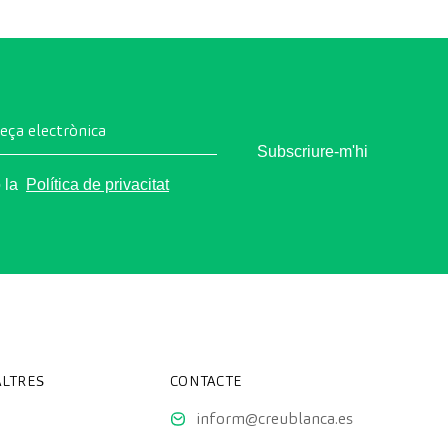
reça electrònica
Subscriure-m'hi
o la
Política de privacitat
LTRES
CONTACTE
inform@creublanca.es