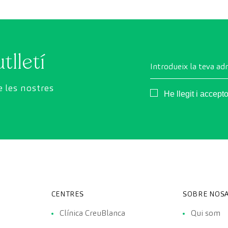
imatge d'última generació per avaluar de manera
exhaustiva l'estat dels òrgans vitals, el sistema
vascular i el cervell abans que apareguin els primers
símptomes.
tlletí
Introdueix la teva ad
 les nostres
Consentimiento
He llegit i accept
CENTRES
SOBRE NOSA
Clínica CreuBlanca
Qui som