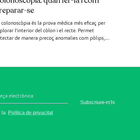
olonoscòpia: quan fer-la i com
reparar-se
 colonoscòpia és la prova mèdica més eficaç per
plorar l'interior del còlon i el recte. Permet
tectar de manera precoç anomalies com pòlips,
agnosticar malalties intestinals i prevenir el càncer
 còlon.
reça electrònica
Subscriure-m'hi
o la
Política de privacitat