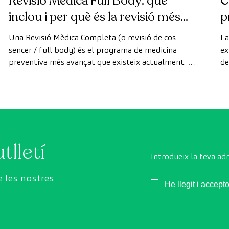
Revisió Mèdica Full Body: què
C
inclou i per què és la revisió més
p
avançada
Una Revisió Mèdica Completa (o revisió de cos
La
sencer / full body) és el programa de medicina
ex
preventiva més avançat que existeix actualment. A
de
diferència de les revisions convencionals, aquesta
di
revisió utilitza la tecnologia de diagnòstic per la
de
imatge d'última generació per avaluar de manera
exhaustiva l'estat dels òrgans vitals, el sistema
vascular i el cervell abans que apareguin els primers
símptomes.
tlletí
Introdueix la teva ad
 les nostres
Consentimiento
He llegit i accept