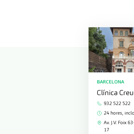
BARCELONA
Clínica Cre
932 522 522
24 hores, inclo
Av. J.V. Foix 6
17