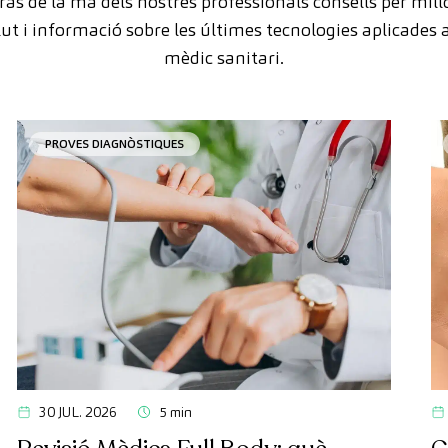
às de la mà dels nostres professionals consells per mill
lut i informació sobre les últimes tecnologies aplicades a
mèdic sanitari.
PROVES DIAGNÒSTIQUES
30 JUL. 2026
5 min