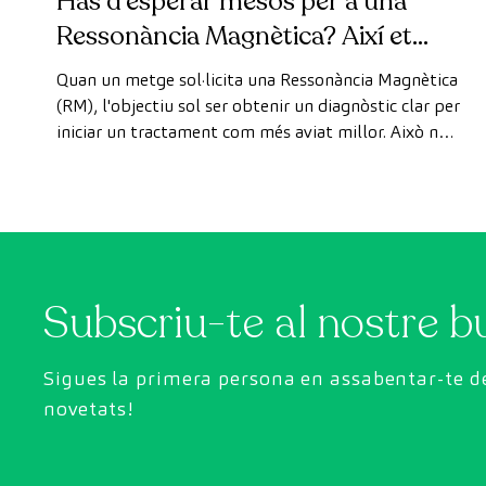
Has d’esperar mesos per a una
Ressonància Magnètica? Així et
pots fer la prova de manera ràpida
Quan un metge sol·licita una Ressonància Magnètica
com a pacient privat
(RM), l'objectiu sol ser obtenir un diagnòstic clar per
iniciar un tractament com més aviat millor. Això no
obstant, de vegades, els terminis d'espera per
aconseguir una cita poden trigar més del desitjat.
Subscriu-te al nostre bu
Sigues la primera persona en assabentar-te de
novetats!