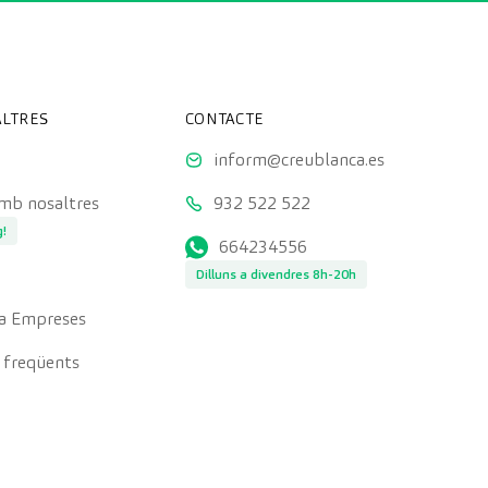
LTRES
CONTACTE
inform@creublanca.es
amb nosaltres
932 522 522
g!
664234556
Dilluns a divendres 8h-20h
a Empreses
 freqüents