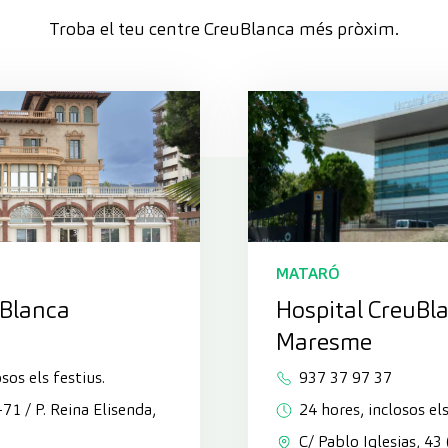
Troba el teu centre CreuBlanca més pròxim.
MATARÓ
uBlanca
Hospital CreuBl
Maresme
sos els festius.
937 37 97 37
3-71 / P. Reina Elisenda,
24 hores, inclosos els
C/ Pablo Iglesias, 43