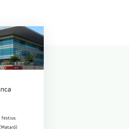
anca
 festius.
 (Mataró)