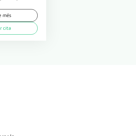
e més
 cita