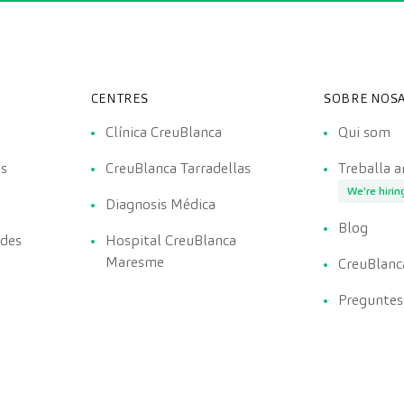
CENTRES
SOBRE NOSA
Clínica CreuBlanca
Qui som
es
CreuBlanca Tarradellas
Treballa 
We're hirin
Diagnosis Médica
Blog
ades
Hospital CreuBlanca
Maresme
CreuBlanc
Preguntes