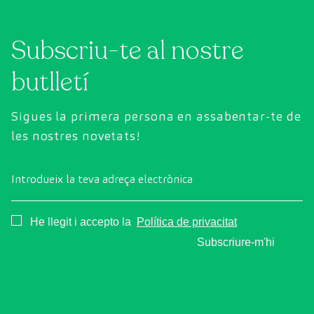
tecnologia de diagnòstic per la imatge d'última
generació per avaluar de manera exhaustiva
Subscriu-te al nostre
l'estat dels òrgans vitals, el sistema vascular i el
cervell abans que apareguin els primers
butlletí
símptomes.
Sigues la primera persona en assabentar-te de
les nostres novetats!
Introdueix la teva adreça electrònica
Consentimiento
He llegit i accepto la
Política de privacitat
Subscriure-m'hi