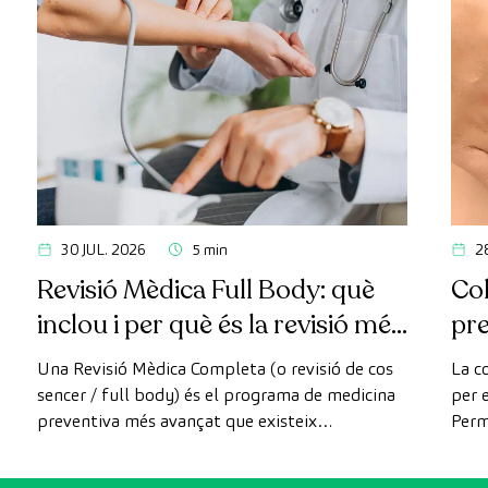
30 JUL. 2026
5 min
2
Revisió Mèdica Full Body: què
Col
inclou i per què és la revisió més
pr
avançada
Una Revisió Mèdica Completa (o revisió de cos
La c
sencer / full body) és el programa de medicina
per e
preventiva més avançat que existeix
Perm
actualment. A diferència de les revisions
com 
convencionals, aquesta revisió utilitza la
prev