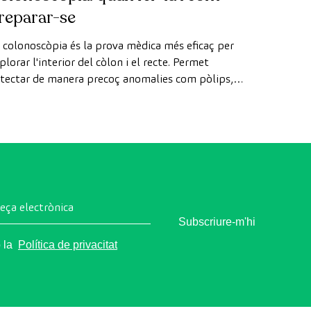
reparar-se
 colonoscòpia és la prova mèdica més eficaç per
plorar l'interior del còlon i el recte. Permet
tectar de manera precoç anomalies com pòlips,
agnosticar malalties intestinals i prevenir el càncer
 còlon.
reça electrònica
Subscriure-m'hi
o la
Política de privacitat