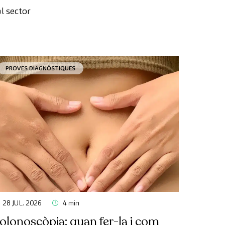
l sector
PROVES DIAGNÒSTIQUES
28 JUL. 2026
4 min
olonoscòpia: quan fer-la i com