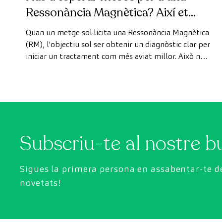
Ressonància Magnètica? Així et
pots fer la prova de manera ràpida
Quan un metge sol·licita una Ressonància Magnètica
com a pacient privat
(RM), l'objectiu sol ser obtenir un diagnòstic clar per
iniciar un tractament com més aviat millor. Això no
obstant, de vegades, els terminis d'espera per
aconseguir una cita poden trigar més del desitjat.
Subscriu-te al nostre bu
Sigues la primera persona en assabentar-te de
novetats!