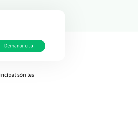
Demanar cita
incipal són les