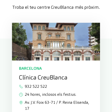
Troba el teu centre CreuBlanca més pròxim.
BARCELONA
Clínica CreuBlanca
932 522 522
24 hores, inclosos els festius.
Av. J.V. Foix 63-71 / P. Reina Elisenda,
17