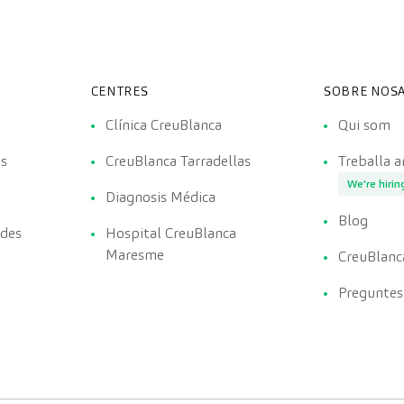
CENTRES
SOBRE NOSA
Clínica CreuBlanca
Qui som
es
CreuBlanca Tarradellas
Treballa 
We're hirin
Diagnosis Médica
Blog
ades
Hospital CreuBlanca
Maresme
CreuBlanc
Preguntes