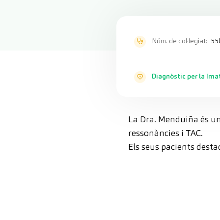
Núm. de col·legiat:
55
Diagnòstic per la Ima
La Dra. Menduiña és una 
ressonàncies i TAC.
Els seus pacients desta