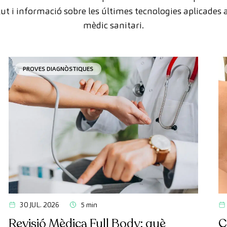
lut i informació sobre les últimes tecnologies aplicades a
mèdic sanitari.
PROVES DIAGNÒSTIQUES
30 JUL. 2026
5 min
Revisió Mèdica Full Body: què
C