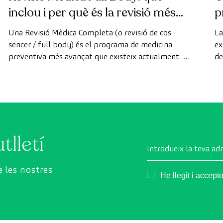
inclou i per què és la revisió més
p
avançada
Una Revisió Mèdica Completa (o revisió de cos
La
sencer / full body) és el programa de medicina
ex
preventiva més avançat que existeix actualment. A
de
diferència de les revisions convencionals, aquesta
di
revisió utilitza la tecnologia de diagnòstic per la
de
imatge d'última generació per avaluar de manera
exhaustiva l'estat dels òrgans vitals, el sistema
vascular i el cervell abans que apareguin els primers
símptomes.
tlletí
Introdueix la teva ad
 les nostres
Consentimiento
He llegit i accept