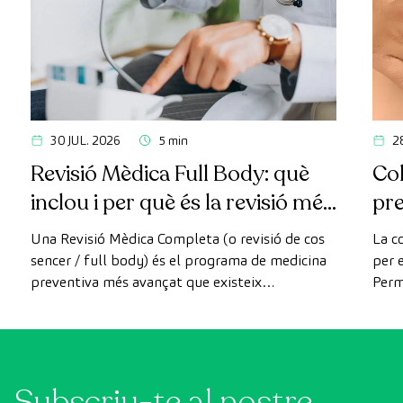
30 JUL. 2026
5 min
2
Revisió Mèdica Full Body: què
Col
inclou i per què és la revisió més
pr
avançada
Una Revisió Mèdica Completa (o revisió de cos
La c
sencer / full body) és el programa de medicina
per e
preventiva més avançat que existeix
Perm
actualment. A diferència de les revisions
com 
convencionals, aquesta revisió utilitza la
prev
tecnologia de diagnòstic per la imatge d'última
generació per avaluar de manera exhaustiva
Subscriu-te al nostre
l'estat dels òrgans vitals, el sistema vascular i el