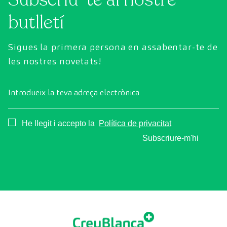
cervell abans que apareguin els primers
butlletí
símptomes.
Sigues la primera persona en assabentar-te de
les nostres novetats!
Introdueix la teva adreça electrònica
Consentimiento
He llegit i accepto la
Política de privacitat
Subscriure-m'hi