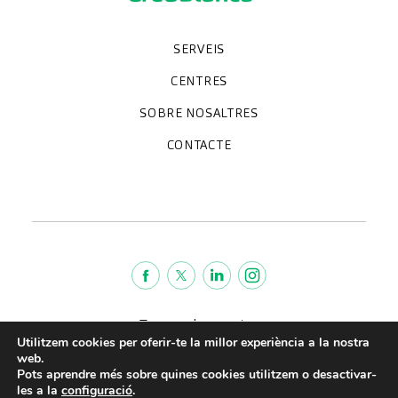
SERVEIS
Unitats especialitzades
Proves diagnòstiques
Revisions mèdiques
Especialitats
CENTRES
Hospital CreuBlanca Maresme
CreuBlanca Tarradellas
SOBRE NOSALTRES
Clínica CreuBlanca
Diagnosis Médica
Treballa amb nosaltres
CreuBlanca Empreses
Preguntes freqüents
CONTACTE
Qui som
Blog
We're hiring!
664234556
inform@creublanca.es
932 522 522
Dilluns a divendres 8h-20h
Termes de servei
Utilitzem cookies per oferir-te la millor experiència a la nostra
Avis legal
web.
Política de privacitat
Pots aprendre més sobre quines cookies utilitzem o desactivar-
Política de qualitat
les a la
configuració
.