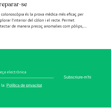
reparar-se
 colonoscòpia és la prova mèdica més eficaç per
plorar l'interior del còlon i el recte. Permet
tectar de manera precoç anomalies com pòlips,
agnosticar malalties intestinals i prevenir el càncer
 còlon.
reça electrònica
Subscriure-m'hi
o la
Política de privacitat