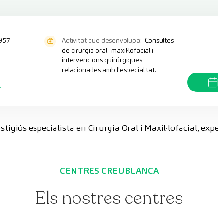
957
Activitat que desenvolupa:
Consultes
de cirurgia oral i maxil·lofacial i
intervencions quirúrgiques
relacionades amb l'especialitat.
l
estigiós especialista en Cirurgia Oral i Maxil·lofacial, ex
CENTRES CREUBLANCA
Els nostres centres