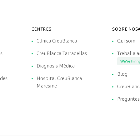
CENTRES
SOBRE NOSA
Clínica CreuBlanca
Qui som
es
CreuBlanca Tarradellas
Treballa 
We're hirin
Diagnosis Médica
Blog
ades
Hospital CreuBlanca
Maresme
CreuBlanc
Preguntes