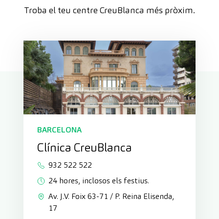
Troba el teu centre CreuBlanca més pròxim.
BARCELONA
Clínica CreuBlanca
932 522 522
24 hores, inclosos els festius.
Av. J.V. Foix 63-71 / P. Reina Elisenda,
17