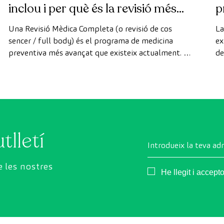
inclou i per què és la revisió més
p
avançada
Una Revisió Mèdica Completa (o revisió de cos
La
sencer / full body) és el programa de medicina
ex
preventiva més avançat que existeix actualment. A
de
diferència de les revisions convencionals, aquesta
di
revisió utilitza la tecnologia de diagnòstic per la
de
imatge d'última generació per avaluar de manera
exhaustiva l'estat dels òrgans vitals, el sistema
vascular i el cervell abans que apareguin els primers
símptomes.
tlletí
Introdueix la teva ad
 les nostres
Consentimiento
He llegit i accept