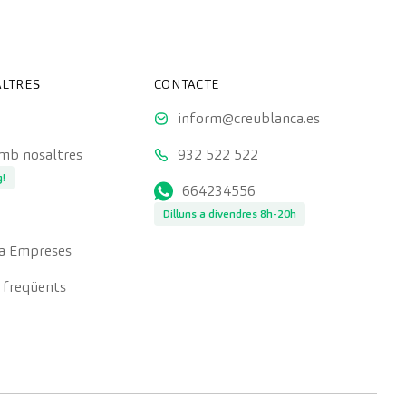
LTRES
CONTACTE
inform@creublanca.es
amb nosaltres
932 522 522
g!
664234556
Dilluns a divendres 8h-20h
a Empreses
 freqüents