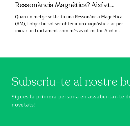
Ressonància Magnètica? Així et
pots fer la prova de manera ràpida
Quan un metge sol·licita una Ressonància Magnètica
com a pacient privat
(RM), l'objectiu sol ser obtenir un diagnòstic clar per
iniciar un tractament com més aviat millor. Això no
obstant, de vegades, els terminis d'espera per
aconseguir una cita poden trigar més del desitjat.
Subscriu-te al nostre bu
Sigues la primera persona en assabentar-te de
novetats!