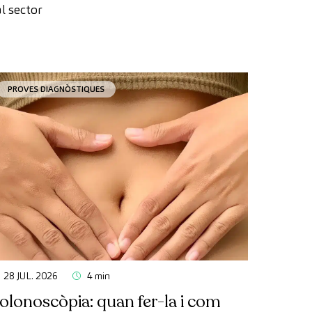
l sector
PROVES DIAGNÒSTIQUES
28 JUL. 2026
4 min
olonoscòpia: quan fer-la i com