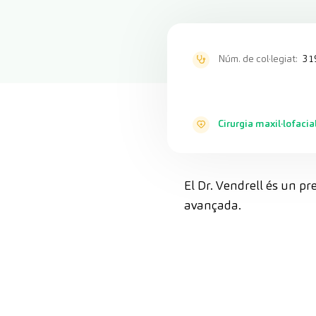
Núm. de col·legiat:
31
Cirurgia maxil·lofacia
El Dr. Vendrell és un pr
avançada.