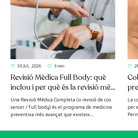
30 JUL. 2026
5 min
2
Revisió Mèdica Full Body: què
Col
inclou i per què és la revisió més
pr
avançada
Una Revisió Mèdica Completa (o revisió de cos
La c
sencer / full body) és el programa de medicina
per e
preventiva més avançat que existeix
Perm
actualment. A diferència de les revisions
com 
convencionals, aquesta revisió utilitza la
prev
tecnologia de diagnòstic per la imatge d'última