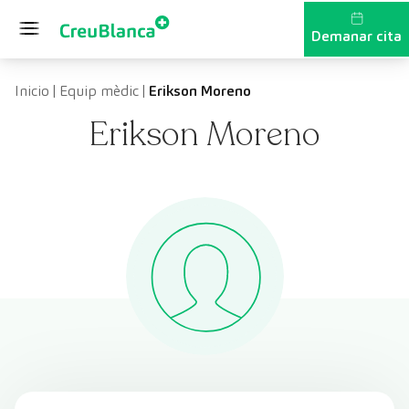
Vés al contingut
Demanar cita
Inicio
|
Equip mèdic
|
Erikson Moreno
Erikson Moreno