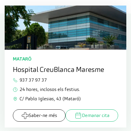
MATARÓ
Hospital CreuBlanca Maresme
937 37 97 37
24 hores, inclosos els festius.
C/ Pablo Iglesias, 43 (Mataró)
Saber-ne més
Demanar cita