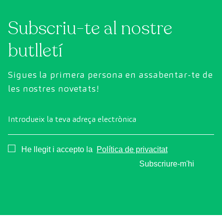
generació per avaluar de manera exhaustiva
Subscriu-te al nostre
l'estat dels òrgans vitals, el sistema vascular i el
cervell abans que apareguin els primers
butlletí
símptomes.
Sigues la primera persona en assabentar-te de
les nostres novetats!
Introdueix la teva adreça electrònica
Consentimiento
He llegit i accepto la
Política de privacitat
Subscriure-m'hi