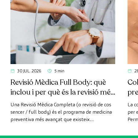
30 JUL. 2026
5 min
2
Revisió Mèdica Full Body: què
Col
inclou i per què és la revisió més
pr
avançada
Una Revisió Mèdica Completa (o revisió de cos
La c
sencer / full body) és el programa de medicina
per e
preventiva més avançat que existeix
Perm
actualment. A diferència de les revisions
com 
convencionals, aquesta revisió utilitza la
prev