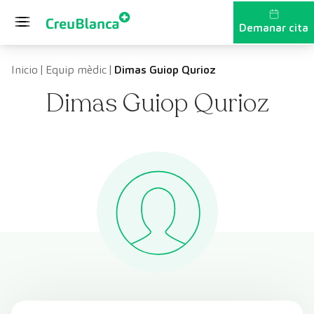
Vés al contingut
Demanar cita
Inicio
|
Equip mèdic
|
Dimas Guiop Qurioz
Dimas Guiop Qurioz