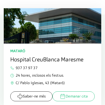
MATARÓ
Hospital CreuBlanca Maresme
937 37 97 37
24 hores, inclosos els festius.
C/ Pablo Iglesias, 43 (Mataró)
Saber-ne més
Demanar cita