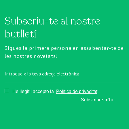
tecnologia de diagnòstic per la imatge d'última
generació per avaluar de manera exhaustiva
Subscriu-te al nostre
l'estat dels òrgans vitals, el sistema vascular i el
cervell abans que apareguin els primers
butlletí
símptomes.
Sigues la primera persona en assabentar-te de
les nostres novetats!
Introdueix la teva adreça electrònica
Consentimiento
He llegit i accepto la
Política de privacitat
Subscriure-m'hi