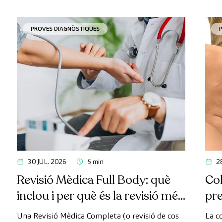
PROVES DIAGNÒSTIQUES
30 JUL. 2026
5 min
2
Revisió Mèdica Full Body: què
Col
inclou i per què és la revisió més
pr
avançada
Una Revisió Mèdica Completa (o revisió de cos
La c