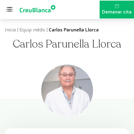
Vés al contingut
Demanar cita
Inicio
|
Equip mèdic
|
Carlos Parunella Llorca
Carlos Parunella Llorca