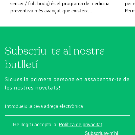
sencer / full body) és el programa de medicina
per e
preventiva més avançat que existeix
Perm
actualment. A diferència de les revisions
com 
convencionals, aquesta revisió utilitza la
prev
tecnologia de diagnòstic per la imatge d'última
generació per avaluar de manera exhaustiva
Subscriu-te al nostre
l'estat dels òrgans vitals, el sistema vascular i el
cervell abans que apareguin els primers
butlletí
símptomes.
Sigues la primera persona en assabentar-te de
les nostres novetats!
Introdueix la teva adreça electrònica
Consentimiento
He llegit i accepto la
Política de privacitat
Subscriure-m'hi