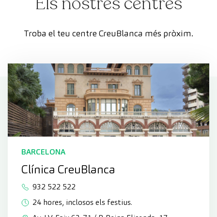
Els nostres centres
Troba el teu centre CreuBlanca més pròxim.
BARCELONA
Clínica CreuBlanca
932 522 522
24 hores, inclosos els festius.