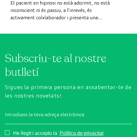
d’hipnosi clínica
El pacient en hipnosi no està adormit, no està
inconscient ni és passiu, a l’inrevés, és
activament col•laborador i presenta una
atenció molt focalitzada. Després de 10 anys i
més de 90 pacients tractar, el Dr. Alexandre
Gironell, neuròleg especialista en Hipnosis
Clínica, ha aconseguit ajudar a desenvolupar
Subscriu-te al nostre
amb èxit, conjuntament amb el seu equip […]
butlletí
Sigues la primera persona en assabentar-te de
les nostres novetats!
Introdueix la teva adreça electrònica
Consentimiento
He llegit i accepto la
Política de privacitat