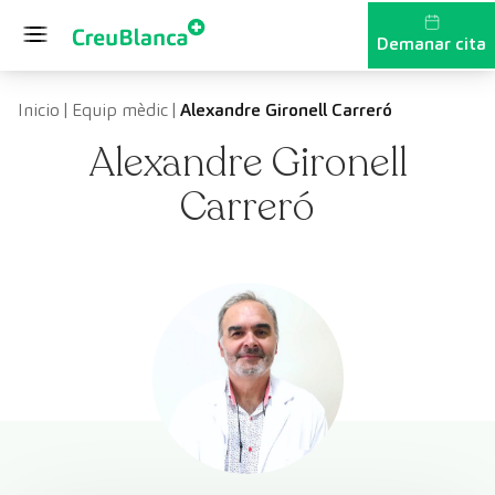
Vés al contingut
Demanar cita
Inicio
|
Equip mèdic
|
Alexandre Gironell Carreró
Alexandre Gironell
Carreró