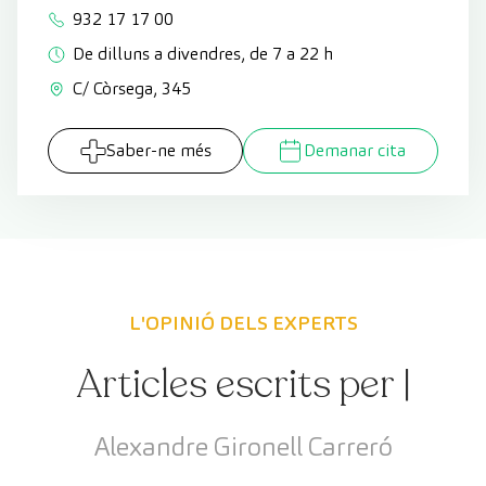
932 17 17 00
De dilluns a divendres, de 7 a 22 h
C/ Còrsega, 345
Saber-ne més
Demanar cita
L'OPINIÓ DELS EXPERTS
Articles escrits per |
Alexandre Gironell Carreró