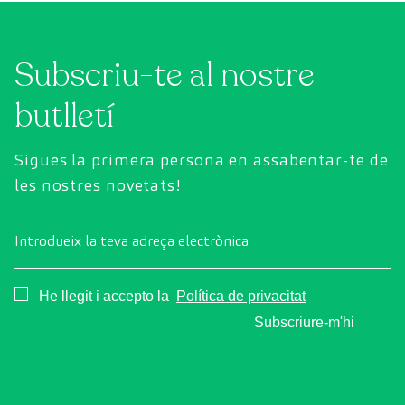
sobre els bufs cardíacs per ajudar-te a
entendre'ls millor.
Subscriu-te al nostre
butlletí
Sigues la primera persona en assabentar-te de
les nostres novetats!
Introdueix la teva adreça electrònica
Consentimiento
He llegit i accepto la
Política de privacitat
Subscriure-m'hi