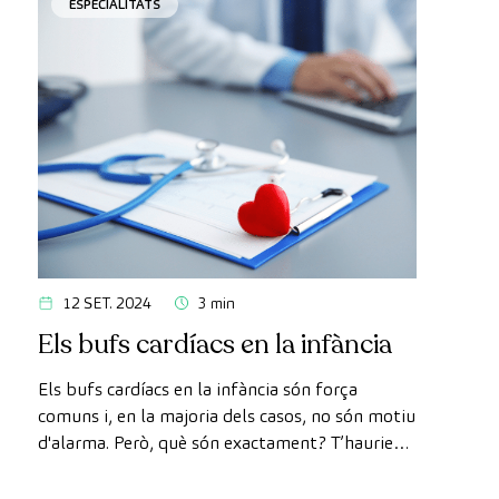
ESPECIALITATS
12 SET. 2024
3 min
Els bufs cardíacs en la infància
Els bufs cardíacs en la infància són força
comuns i, en la majoria dels casos, no són motiu
d'alarma. Però, què són exactament? T’hauries
de preocupar si li diagnostiquen al teu fill? A
continuació, et guiem en tot el que has de saber