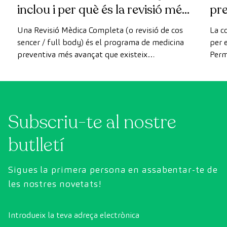
inclou i per què és la revisió més
pr
avançada
Una Revisió Mèdica Completa (o revisió de cos
La c
sencer / full body) és el programa de medicina
per e
preventiva més avançat que existeix
Perm
actualment. A diferència de les revisions
com 
convencionals, aquesta revisió utilitza la
prev
tecnologia de diagnòstic per la imatge d'última
generació per avaluar de manera exhaustiva
Subscriu-te al nostre
l'estat dels òrgans vitals, el sistema vascular i el
cervell abans que apareguin els primers
butlletí
símptomes.
Sigues la primera persona en assabentar-te de
les nostres novetats!
Introdueix la teva adreça electrònica