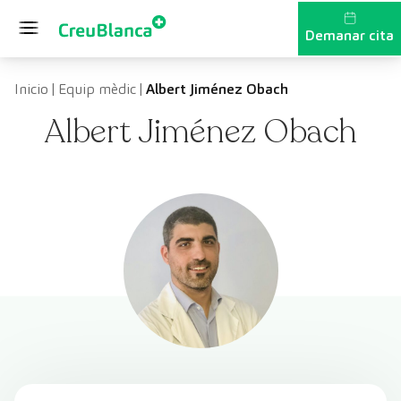
Vés al contingut
Demanar cita
Inicio
|
Equip mèdic
|
Albert Jiménez Obach
Albert Jiménez Obach