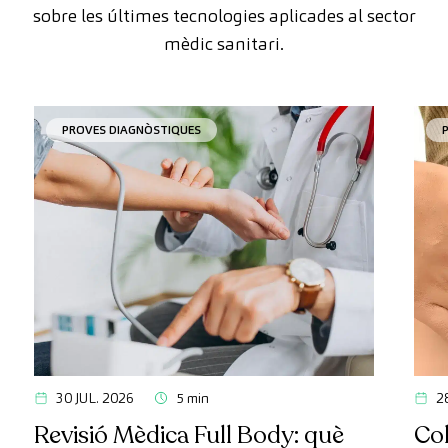
sobre les últimes tecnologies aplicades al sector
mèdic sanitari.
PROVES DIAGNÒSTIQUES
30 JUL. 2026
5 min
2
Revisió Mèdica Full Body: què
Col