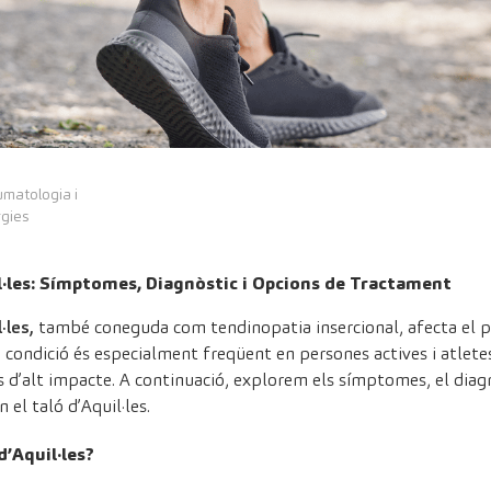
umatologia i
rgies
l·les: Símptomes, Diagnòstic i Opcions de Tractament
·les,
també coneguda com tendinopatia insercional, afecta el pu
 condició és especialment freqüent en persones actives i atlete
 d’alt impacte. A continuació, explorem els símptomes, el diagn
 el taló d’Aquil·les.
d’Aquil·les?