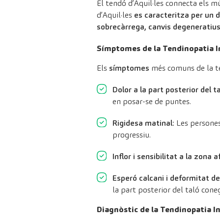
El tendó d’Aquil·les connecta els mú
d’Aquil·les
es caracteritza per un de
sobrecàrrega, canvis degeneratius
Símptomes de la Tendinopatia In
Els
símptomes
més comuns de la ten
Dolor a la part posterior del t
en posar-se de puntes.
Rigidesa matinal
: Les persone
progressiu.
Inflor i sensibilitat a la zona 
Esperó calcani i deformitat d
la part posterior del taló con
Diagnòstic de la Tendinopatia In