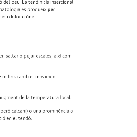
ó del peu. La tendinitis insercional
 patologia es produeix
per
ó i dolor crònic.
r, saltar o pujar escales, així com
que millora amb el moviment
augment de la temperatura local.
peró calcani) o una prominència a
ió en el tendó.