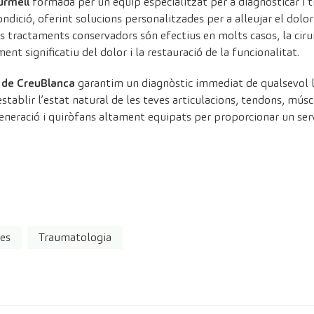
urmell
formada per un equip especialitzat per a diagnosticar i t
dició, oferint solucions personalitzades per a alleujar el dolor e
ls tractaments conservadors són efectius en molts casos, la cirur
nt significatiu del dolor i la restauració de la funcionalitat.
 de CreuBlanca
garantim un diagnòstic immediat de qualsevol les
stablir l’estat natural de les teves articulacions, tendons, mús
eneració i quiròfans altament equipats per proporcionar un serv
les
Traumatologia