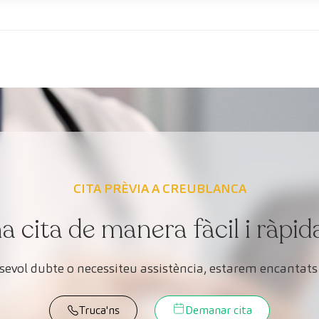
CITA PRÈVIA A CREUBLANCA
cita de manera fàcil i ràpid
lsevol dubte o necessiteu assistència, estarem encantats 
Truca'ns
Demanar cita