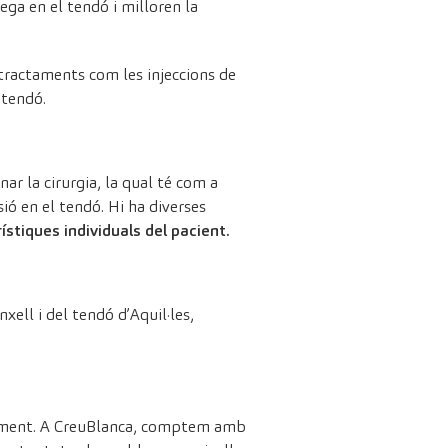
ega en el tendó i milloren la
 tractaments com les injeccions de
 tendó.
ar la cirurgia, la qual té com a
sió en el tendó. Hi ha diverses
ístiques individuals del pacient.
xell i del tendó d’Aquil·les,
uadament. A CreuBlanca, comptem amb