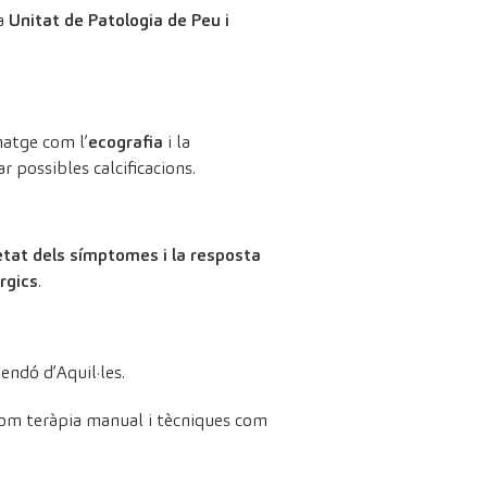
la
Unitat de Patologia de Peu i
imatge com l’
ecografia
i la
 possibles calcificacions.
etat dels símptomes i la resposta
rgics
.
endó d’Aquil·les.
í com teràpia manual i tècniques com