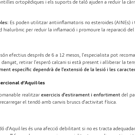
ntilles ortopèdiques i els suports de taló ajuden a reduir la càrr
les:
Es poden utilitzar antiinflamatoris no esteroides (AINEs) i
 hialurònic per reduir la inflamació i promoure la reparació del
són efectius després de 6 a 12 mesos, l’especialista pot recoman
danyat, retirar l’esperó calcani si està present i alliberar la ten
ment específic dependrà de l’extensió de la lesió i les caracter
ercional d’Aquil·les
comanable realitzar
exercicis d’estirament i enfortiment
del pan
brecarregar el tendó amb canvis bruscs d’activitat física.
ndó d’Aquil·les és una afecció debilitant si no es tracta adeq