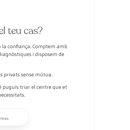
el teu cas?
en la confiança. Comptem amb
 diagnòstiques i disposem de
s privats sense mútua.
puguis triar el centre que et
necessitats.
ntres