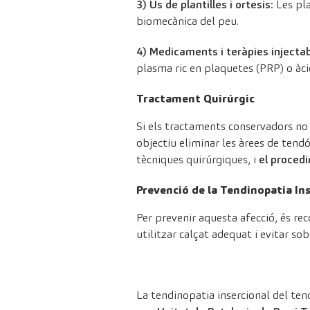
3) Ús de plantilles i ortesis:
Les pla
biomecànica del peu.
4) Medicaments i teràpies injectab
plasma ric en plaquetes (PRP) o àcid
Tractament Quirúrgic
Si els tractaments conservadors no 
objectiu eliminar les àrees de tendó 
tècniques quirúrgiques, i
el procedi
Prevenció de la Tendinopatia Ins
Per prevenir aquesta afecció, és re
utilitzar calçat adequat i evitar so
La tendinopatia insercional del te