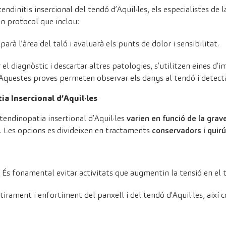
endinitis insercional del tendó d’Aquil·les, els especialistes de 
n protocol que inclou:
lparà l’àrea del taló i avaluarà els punts de dolor i sensibilitat.
 el diagnòstic i descartar altres patologies, s’utilitzen eines d’
 Aquestes proves permeten observar els danys al tendó i detectar
a Insercional d’Aquil·les
tendinopatia insertional d’Aquil·les
varien en funció de la grav
. Les opcions es divideixen en tractaments
conservadors i quirú
És fonamental evitar activitats que augmentin la tensió en el t
estirament i enfortiment del panxell i del tendó d’Aquil·les, aix