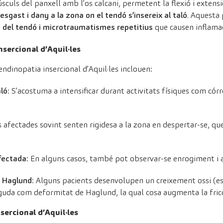
sculs del panxell amb l’os calcani, permetent la flexió i extensi
sgast i dany a la zona on el tendó s’insereix al taló
. Aquesta
 del tendó i microtraumatismes repetitius
que causen inflamaci
sercional d’Aquil·les
dinopatia insercional d’Aquil·les inclouen:
aló
: S’acostuma a intensificar durant activitats físiques com córre
s afectades sovint senten rigidesa a la zona en despertar-se, 
afectada
: En alguns casos, també pot observar-se enrogiment i 
e Haglund
: Alguns pacients desenvolupen un creixement ossi (es
eguda com deformitat de Haglund, la qual cosa augmenta la fricc
sercional d’Aquil·les