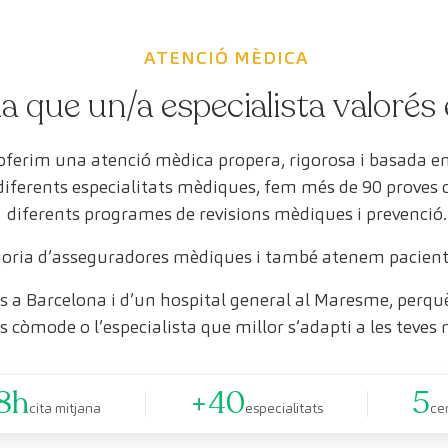
ATENCIÓ MÈDICA
a que un/a especialista valorés 
 oferim una atenció mèdica propera, rigorosa i basada 
 diferents especialitats mèdiques, fem més de 90 proves
diferents programes de revisions mèdiques i prevenció.
oria d’asseguradores mèdiques i també atenem pacient
 a Barcelona i d’un hospital general al Maresme, perquè 
s còmode o l’especialista que millor s’adapti a les teves 
8h
+40
5
cita mitjana
especialitats
ce