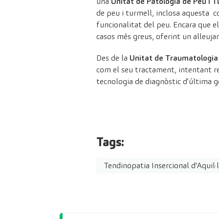
una
Unitat de Patologia de Peu i T
de peu i turmell, inclosa aquesta con
funcionalitat del peu. Encara que e
casos més greus, oferint un alleujame
Des de la
Unitat de Traumatologia
com el seu tractament, intentant re
tecnologia de diagnòstic d’última g
Tags:
Tendinopatia Insercional d'Aquil·