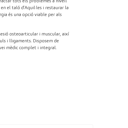
ractar tots els problemes a nivell
n el taló d’Aquil·les i restaurar la
gia és una opció viable per als
ió osteoarticular i muscular, així
culs i lligaments. Disposem de
ei mèdic complet i integral.