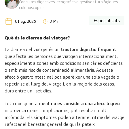
Consultes digestives, ecografies digestives i urològiques,
colonoscòpies
Especialitats
01 ag. 2025
3 Min
Què és la diarrea del viatger?
La diarrea del viatger és un
trastorn digestiu freqüent
que afecta les persones que viatgen internacionalment,
especialment a zones amb condicions sanitàries deficients
o amb més risc de contaminació alimentària. Aquesta
afecció gastrointestinal pot aparèixer una sola vegada o
repetir-se al llarg del viatge i, en la majoria dels casos,
dura entre un i set dies.
Tot i que generalment
no es considera una afecció greu
ni provoca grans complicacions, pot resultar molt
incòmoda. Els símptomes poden alterar el ritme del viatge
i afectar el benestar general de qui la pateix.