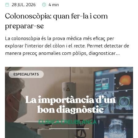
28 JUL. 2026
4 min
Colonoscòpia: quan fer-la i com
preparar-se
La colonoscòpia és la prova mèdica més eficaç per
explorar l'interior del còlon i el recte. Permet detectar de
manera precoç anomalies com pòlips, diagnosticar
malalties intestinals i prevenir el càncer de còlon.
ESPECIALITATS