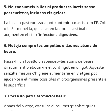
5. No consumeixis llet ni productes lactis sense
pasteuritzar, inclosos els gelats.
La llet no pasteuritzada pot contenir bacteris com l’E. Coli
o la Salmonel·la, que alteren la flora intestinal i
augmenten el risc d’
infeccions digestives
.
6. Neteja sempre les ampolles o llaunes abans de
beure.
Passa-hi un tovalló o esbandeix-les abans de beure
directament o abocar-ne el contingut en un got. Aquesta
senzilla mesura d’
higiene alimentària en viatges
pot
ajudar-te a eliminar possibles microorganismes presents a
la superfície.
7. Porta un petit farmaciol bàsic.
Abans del viatge, consulta el teu metge sobre quins