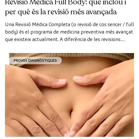
Revisió Mèdica Full Body: què inclou i
per què és la revisió més avançada
Una Revisió Mèdica Completa (o revisió de cos sencer / full
body) és el programa de medicina preventiva més avançat
que existeix actualment. A diferència de les revisions
convencionals, aquesta revisió utilitza la tecnologia de
diagnòstic per la imatge d'última generació per avaluar de
PROVES DIAGNÒSTIQUES
manera exhaustiva l'estat dels òrgans vitals, el sistema
vascular i el cervell abans que apareguin els primers
símptomes.