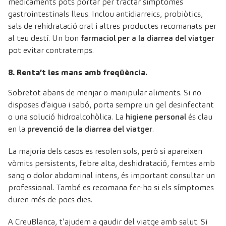
medicaments pots portar per tractar símptomes
gastrointestinals lleus. Inclou antidiarreics, probiòtics,
sals de rehidratació oral i altres productes recomanats per
al teu destí. Un bon
farmaciol per a la diarrea del viatger
pot evitar contratemps.
8. Renta’t les mans amb freqüència.
Sobretot abans de menjar o manipular aliments. Si no
disposes d’aigua i sabó, porta sempre un gel desinfectant
o una solució hidroalcohòlica. La
higiene personal
és clau
en la
prevenció de la diarrea del viatger
.
La majoria dels casos es resolen sols, però si apareixen
vòmits persistents, febre alta, deshidratació, femtes amb
sang o dolor abdominal intens, és important consultar un
professional. També es recomana fer-ho si els símptomes
duren més de pocs dies.
A CreuBlanca, t’ajudem a gaudir del viatge amb salut. Si