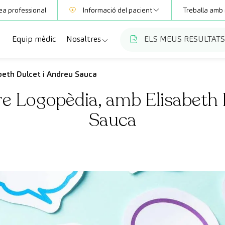
ea professional
Informació del pacient
Treballa amb 
Equip mèdic
Nosaltres
ELS MEUS RESULTATS
Mútues
Informació de proves
a
cialitats
Qui som
beth Dulcet i Andreu Sauca
Club CreuBlanca
e Logopèdia, amb Elisabeth 
ellas
es diagnòstiques
Treballa amb nosaltres
Sauca
sions mèdiques
Blog
anca Maresme
ats especialitzades
CreuBlanca Empreses
Preguntes freqüents