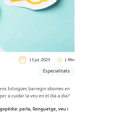
15 jul. 2025
1 Min
Especialitats
ens bilingües barregin idiomes en
r a cuidar la veu en el dia a dia?
opèdia: parla, llenguatge, veu i