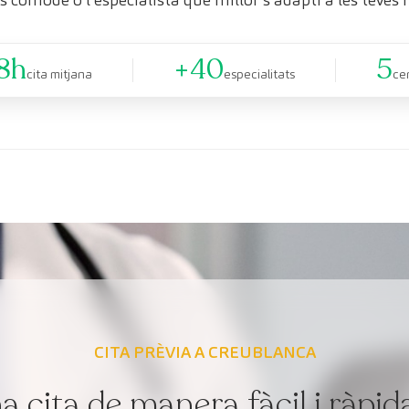
8h
+40
5
cita mitjana
especialitats
ce
CITA PRÈVIA A CREUBLANCA
cita de manera fàcil i ràpid