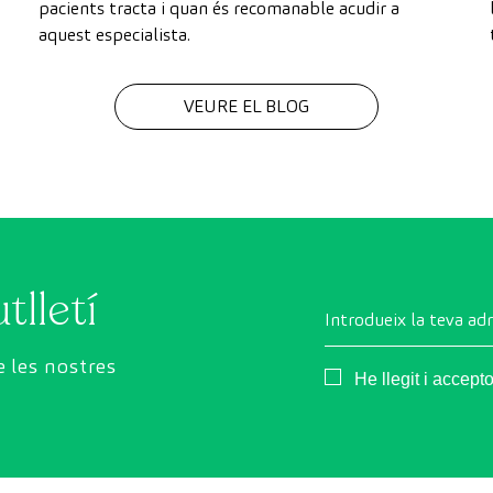
pacients tracta i quan és recomanable acudir a
aquest especialista.
VEURE EL BLOG
tlletí
Introdueix la teva ad
 les nostres
Consentimiento
He llegit i accept