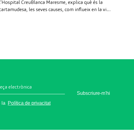
l’Hospital CreuBlanca Maresme, explica què és la
tartamudesa, les seves causes, com influeix en la vida
quotidiana i les opcions de tractament més efectives
per millorar la fluïdesa de l’oratge en infants i adults.
reça electrònica
Subscriure-m'hi
o la
Política de privacitat