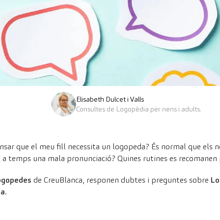
Elisabeth Dulcet i Valls
Consultes de Logopèdia per nens i adults.
nsar que el meu fill necessita un logopeda? És normal que els n
x a temps una mala pronunciació? Quines rutines es recomanen pe
ogopedes
de CreuBlanca, responen dubtes i preguntes sobre
Log
a.