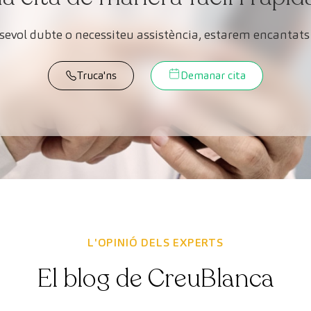
lsevol dubte o necessiteu assistència, estarem encantats 
Truca'ns
Demanar cita
L'OPINIÓ DELS EXPERTS
El blog de CreuBlanca