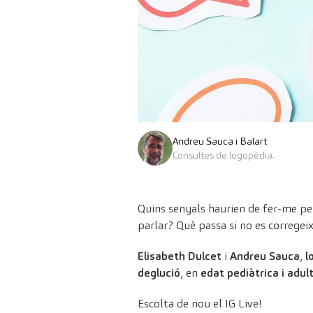
Andreu Sauca i Balart
Consultes de logopèdia.
Quins senyals haurien de fer-me pe
parlar? Què passa si no es corregei
Elisabeth Dulcet
i
Andreu Sauca
,
l
deglució
, en
edat pediàtrica i adult
Escolta de nou el IG Live!