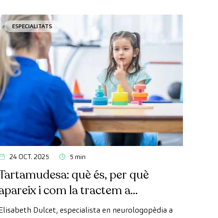
ESPECIALITATS
24 OCT. 2025
5 min
Tartamudesa: què és, per què
apareix i com la tractem a
CreuBlanca Maresme
Elisabeth Dulcet, especialista en neurologopèdia a