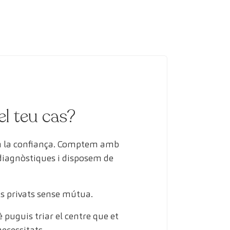
el teu cas?
en la confiança. Comptem amb
 diagnòstiques i disposem de
s privats sense mútua.
puguis triar el centre que et
necessitats.