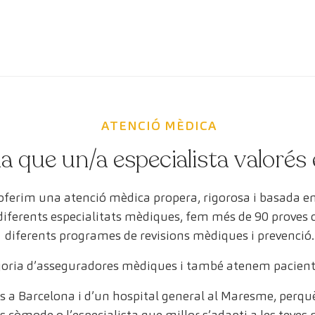
ATENCIÓ MÈDICA
a que un/a especialista valorés 
 oferim una atenció mèdica propera, rigorosa i basada 
 diferents especialitats mèdiques, fem més de 90 proves
diferents programes de revisions mèdiques i prevenció.
oria d’asseguradores mèdiques i també atenem pacient
 a Barcelona i d’un hospital general al Maresme, perquè 
s còmode o l’especialista que millor s’adapti a les teves 