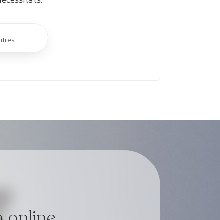
ntres
a online