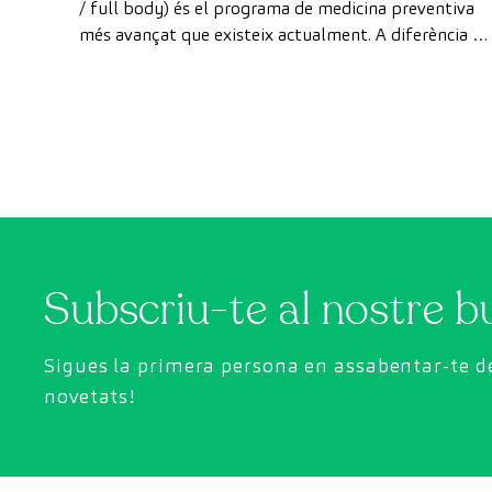
/ full body) és el programa de medicina preventiva
més avançat que existeix actualment. A diferència de
les revisions convencionals, aquesta revisió utilitza la
tecnologia de diagnòstic per la imatge d'última
generació per avaluar de manera exhaustiva l'estat
dels òrgans vitals, el sistema vascular i el cervell
abans que apareguin els primers símptomes.
Subscriu-te al nostre bu
Sigues la primera persona en assabentar-te de
novetats!