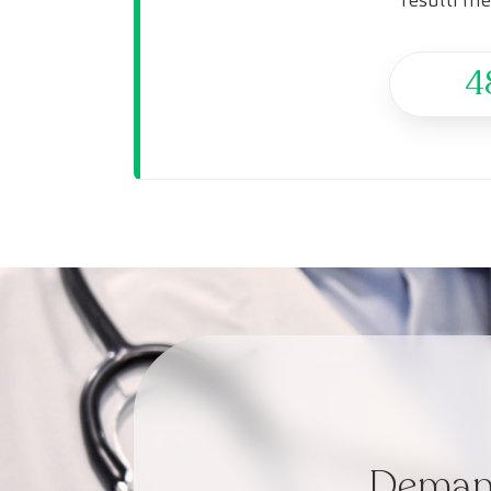
4
Demana 