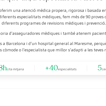
 oferim una atenció mèdica propera, rigorosa i basada 
 diferents especialitats mèdiques, fem més de 90 proves
diferents programes de revisions mèdiques i prevenció.
oria d’asseguradores mèdiques i també atenem pacient
 a Barcelona i d’un hospital general al Maresme, perquè 
s còmode o l’especialista que millor s’adapti a les teves 
8h
+40
5
cita mitjana
especialitats
ce