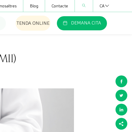
nosaltres
Blog
Contacte
CA
DEMANA CITA
TENDA ONLINE
MII)