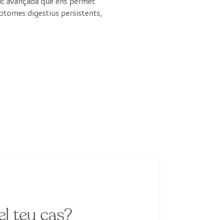
tic avançada que ens permet
ímptomes digestius persistents,
el teu cas?