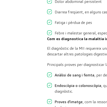
Dolor abdominal persistent
Diarrea freqüent, en alguns ca
Fatiga i pèrdua de pes
Febre i malestar general, espe
Com es diagnostica la malaltia i
El diagnòstic de la MII requereix u
descartar altres patologies digestive
Principals proves per diagnosticar l
Anàlisi de sang i femta
, per d
Endoscòpia o colonoscòpia
, q
diagnòstic.
Proves d’imatge
, com la resso