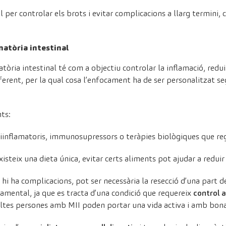
per controlar els brots i evitar complicacions a llarg termini, 
matòria intestinal
tòria intestinal té com a objectiu controlar la inflamació, redu
ferent, per la qual cosa l’enfocament ha de ser personalitzat seg
ts:
tiinflamatoris, immunosupressors o teràpies biològiques que r
existeix una dieta única, evitar certs aliments pot ajudar a redu
 hi ha complicacions, pot ser necessària la resecció d’una part de 
amental, ja que es tracta d’una condició que requereix
control a
oltes persones amb MII poden portar una vida activa i amb bona