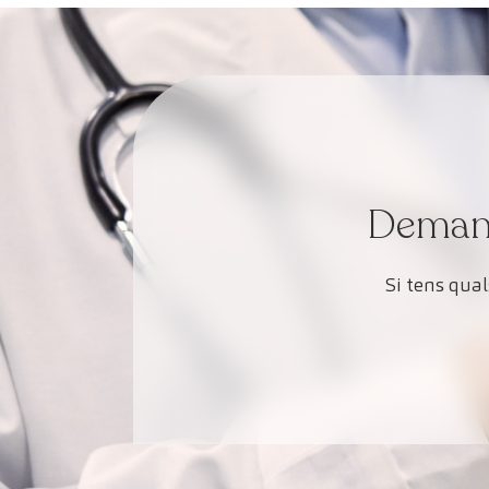
Demana 
Si tens qua