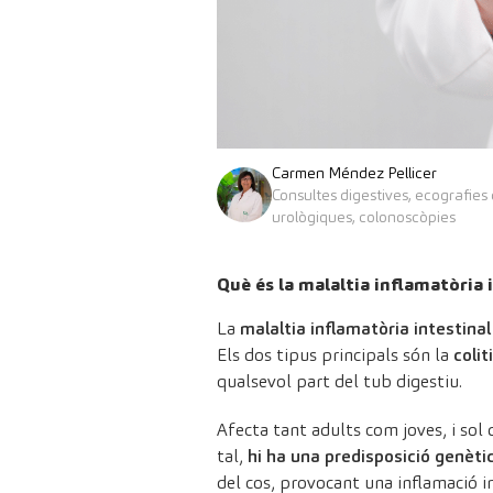
Carmen Méndez Pellicer
Consultes digestives, ecografies 
urològiques, colonoscòpies
Què és la malaltia inflamatòria 
La
malaltia inflamatòria intestinal
Els dos tipus principals són la
colit
qualsevol part del tub digestiu.
Afecta tant adults com joves, i sol 
tal,
hi ha una predisposició genèti
del cos, provocant una inflamació in