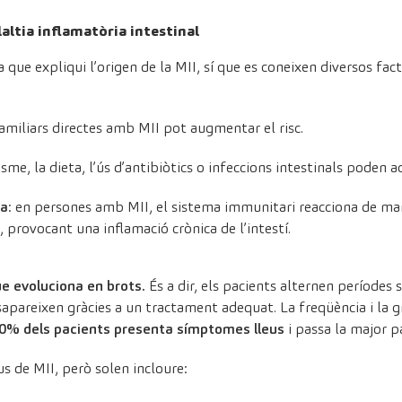
laltia inflamatòria intestinal
 que expliqui l’origen de la MII, sí que es coneixen diversos fact
 familiars directes amb MII pot augmentar el risc.
isme, la dieta, l’ús d’antibiòtics o infeccions intestinals poden
da
: en persones amb MII, el sistema immunitari reacciona de ma
, provocant una inflamació crònica de l’intestí.
ue evoluciona en brots.
És a dir, els pacients alternen període
apareixen gràcies a un tractament adequat. La freqüència i la g
50% dels pacients presenta símptomes lleus
i passa la major 
s de MII, però solen incloure: