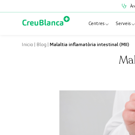
Vés al contingut
Àr
Centres
Serveis
Clínica CreuBlanc
Espe
Inicio
|
Blog
|
Malaltia inflamatòria intestinal (MII)
Mal
CreuBlanca Tarrad
Prov
Diagnosis Médica
Revi
Hospital CreuBl
Unit
Centres Aragó