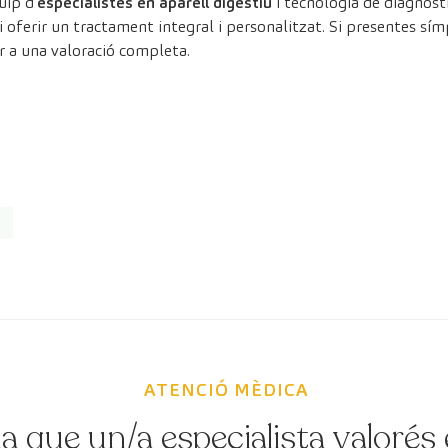
ip d’
especialistes en aparell digestiu
i tecnologia de diagnòs
 i oferir un tractament integral i personalitzat. Si presentes s
er a una valoració completa.
ATENCIÓ MÈDICA
a que un/a especialista valorés 