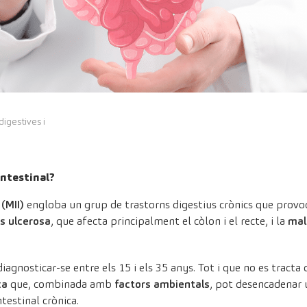
digestives i
intestinal?
 (MII)
engloba un grup de trastorns digestius crònics que provoq
is ulcerosa
, que afecta principalment el còlon i el recte, i la
mal
diagnosticar-se entre els 15 i els 35 anys. Tot i que no es tracta
ca
que, combinada amb
factors ambientals
, pot desencadenar
testinal crònica.