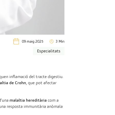
09 maig 2025
3 Min
Especialitats
uen inflamació del tracte digestiu.
altia de Crohn
, que pot afectar
 d’una
malaltia hereditària
com a
 una resposta immunitària anòmala