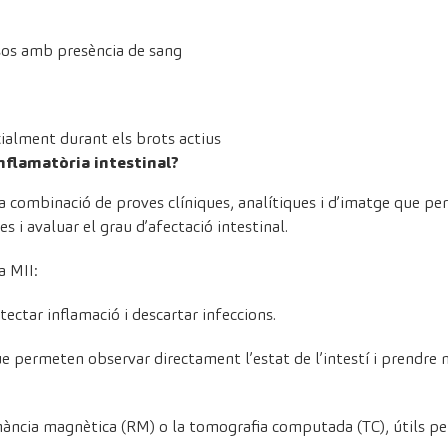
sos amb presència de sang
cialment durant els brots actius
nflamatòria intestinal?
na combinació de proves clíniques, analítiques i d’imatge que pe
s i avaluar el grau d’afectació intestinal.
a MII:
etectar inflamació i descartar infeccions.
ue permeten observar directament l’estat de l’intestí i prendre 
nància magnètica (RM) o la tomografia computada (TC), útils per v