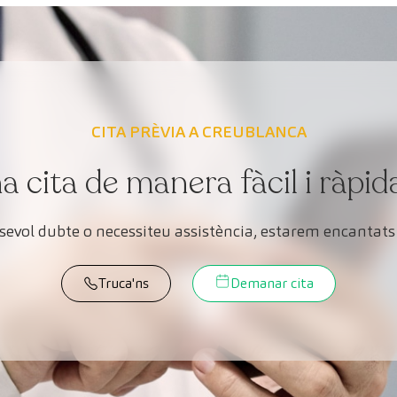
CITA PRÈVIA A CREUBLANCA
cita de manera fàcil i ràpid
lsevol dubte o necessiteu assistència, estarem encantats 
Truca'ns
Demanar cita