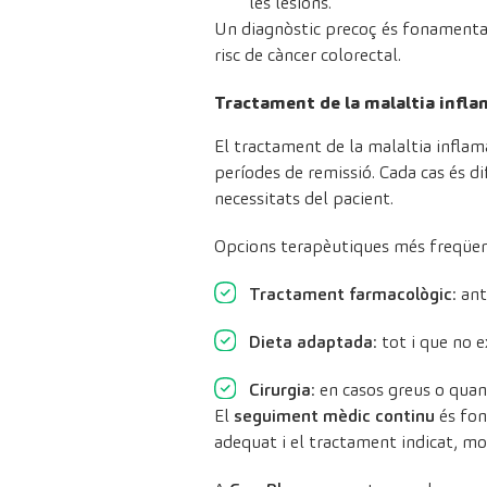
les lesions.
Un diagnòstic precoç és fonamental 
risc de càncer colorectal.
Tractament de la malaltia infla
El tractament de la malaltia inflama
períodes de remissió. Cada cas és di
necessitats del pacient.
Opcions terapèutiques més freqüen
Tractament farmacològic
: an
Dieta adaptada
: tot i que no 
Cirurgia
: en casos greus o quan
El
seguiment mèdic continu
és fon
adequat i el tractament indicat, m