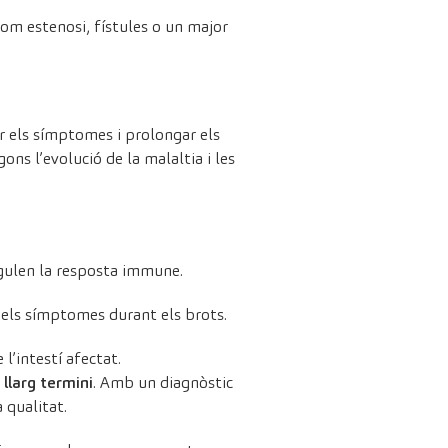
com estenosi, fístules o un major
ir els símptomes i prolongar els
ons l’evolució de la malaltia i les
egulen la resposta immune.
ir els símptomes durant els brots.
l’intestí afectat.
 llarg termini
. Amb un diagnòstic
 qualitat.