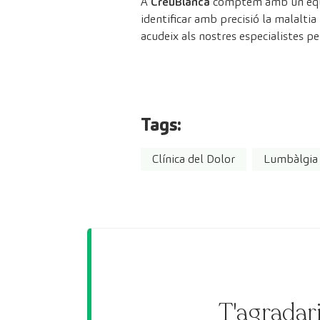
A
CreuBlanca
comptem amb un equ
identificar amb precisió la malaltia
acudeix als nostres especialistes p
Tags:
Clínica del Dolor
Lumbàlgia
T'agradari