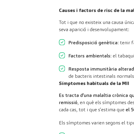
Causes i factors de risc de la ma
Tot i que no existeix una causa única
seva aparició i desenvolupament:
Predisposició genètica
: tenir
Factors ambientals
: el tabaqu
Resposta immunitària altera
de bacteris intestinals normals
Símptomes habituals de la MII
Es tracta d’una malaltia crònica q
remissió
, en què els símptomes des
cada cas, tot i que s’estima que
el 
Els símptomes varien segons el tipu