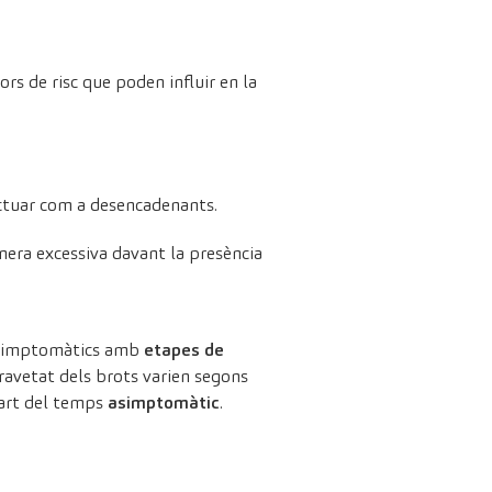
ors de risc que poden influir en la
 actuar com a desencadenants.
nera excessiva davant la presència
s simptomàtics amb
etapes de
ravetat dels brots varien segons
part del temps
asimptomàtic
.