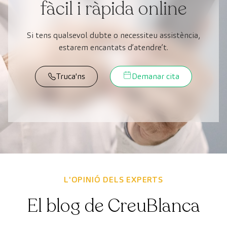
fàcil i ràpida online
Si tens qualsevol dubte o necessiteu assistència,
estarem encantats d’atendre’t.
Truca'ns
Demanar cita
L'OPINIÓ DELS EXPERTS
El blog de CreuBlanca