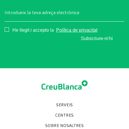
Introdueix la teva adreça electrònica
Consentimiento
He llegit i accepto la
Política de privacitat
Subscriure-m'hi
SERVEIS
Unitats especialitzades
Proves diagnòstiques
Revisions mèdiques
Especialitats
CENTRES
Hospital CreuBlanca Maresme
CreuBlanca Tarradellas
SOBRE NOSALTRES
Clínica CreuBlanca
Diagnosis Médica