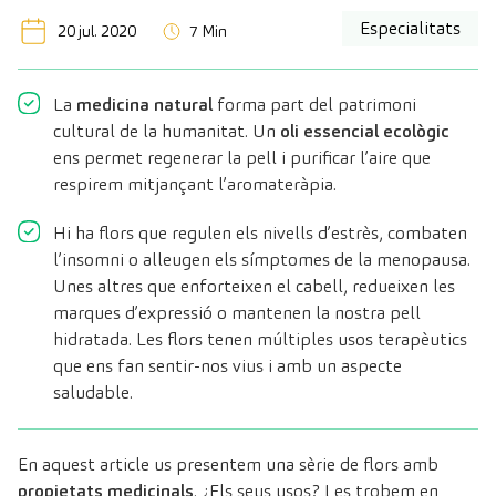
Especialitats
20 jul. 2020
7 Min
La
medicina natural
forma part del patrimoni
cultural de la humanitat. Un
oli essencial ecològic
ens permet regenerar la pell i purificar l’aire que
respirem mitjançant l’aromateràpia.
Hi ha flors que regulen els nivells d’estrès, combaten
l’insomni o alleugen els símptomes de la menopausa.
Unes altres que enforteixen el cabell, redueixen les
marques d’expressió o mantenen la nostra pell
hidratada. Les flors tenen múltiples usos terapèutics
que ens fan sentir-nos vius i amb un aspecte
saludable.
En aquest article us presentem una sèrie de flors amb
propietats medicinals
. ¿Els seus usos? Les trobem en