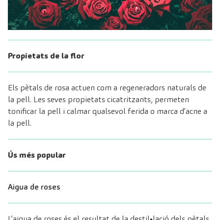
Propietats de la flor
Els pètals de rosa actuen com a regeneradors naturals de
la pell. Les seves propietats cicatritzants, permeten
tonificar la pell i calmar qualsevol ferida o marca d’acne a
la pell.
Ús més popular
Aigua de roses
L’aigua de roses és el resultat de la destil•lació dels pètals