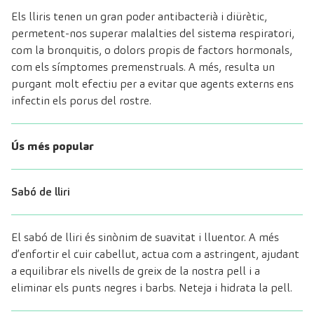
Els lliris tenen un gran poder antibacterià i diürètic,
permetent-nos superar malalties del sistema respiratori,
com la bronquitis, o dolors propis de factors hormonals,
com els símptomes premenstruals. A més, resulta un
purgant molt efectiu per a evitar que agents externs ens
infectin els porus del rostre.
Ús més popular
Sabó de lliri
El sabó de lliri és sinònim de suavitat i lluentor. A més
d’enfortir el cuir cabellut, actua com a astringent, ajudant
a equilibrar els nivells de greix de la nostra pell i a
eliminar els punts negres i barbs. Neteja i hidrata la pell.