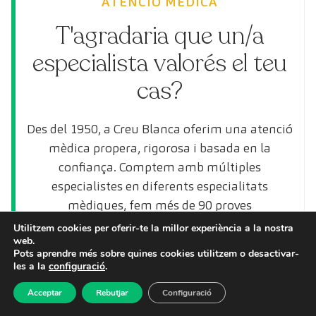
ATENCIÓ MÈDICA
T'agradaria que un/a
especialista valorés el teu
cas?
Des del 1950, a Creu Blanca oferim una atenció
mèdica propera, rigorosa i basada en la
confiança. Comptem amb múltiples
especialistes en diferents especialitats
mèdiques, fem més de 90 proves
diagnòstiques i disposem de diferents
Utilitzem cookies per oferir-te la millor experiència a la nostra
web.
programes de revisions mèdiques i prevenció.
Pots aprendre més sobre quines cookies utilitzem o desactivar-
les a la
configuració
.
Treballem amb la majoria d’asseguradores
mèdiques i també atenem pacients privats
Acceptar
Rebutjar
Configuració
sense mútua.