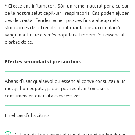
* Efecte antiinflamatori. Són un remei natural per a cuidar
de la nostra salut capil•lar i respiratòria. Ens poden ajudar
des de tractar ferides, acne i picades fins a alleujar els
símptomes de refredats o millorar la nostra circulació
sanguínia. Entre els més populars, trobem l’oli essencial
d’arbre de te.
Efectes secundaris i precaucions
Abans d’usar qualsevol oli essencial convé consultar a un
metge homeòpata, ja que pot resultar tòxic si es
consumeix en quantitats excessives.
En el cas d’olis cítrics
1- Hem de tenir especial cuidat perquè poden donar