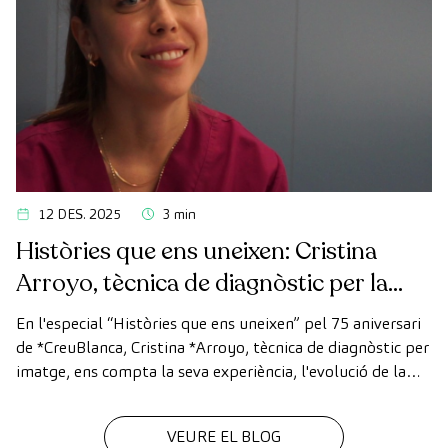
12 DES. 2025
3 min
Històries que ens uneixen: Cristina
Arroyo, tècnica de diagnòstic per la
imatge
En l'especial “Històries que ens uneixen” pel 75 aniversari
de *CreuBlanca, Cristina *Arroyo, tècnica de diagnòstic per
imatge, ens compta la seva experiència, l'evolució de la
tecnologia i el valor del treball en equip que fa possible
cada diagnòstic
VEURE EL BLOG