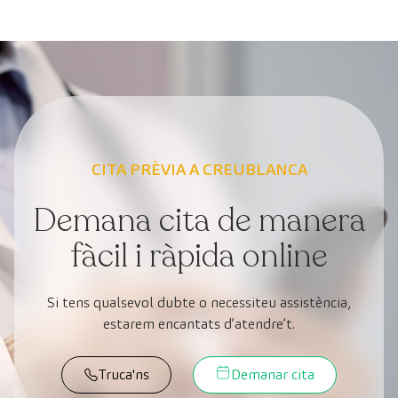
CITA PRÈVIA A CREUBLANCA
Demana cita de manera
fàcil i ràpida online
Si tens qualsevol dubte o necessiteu assistència,
estarem encantats d’atendre’t.
Truca'ns
Demanar cita