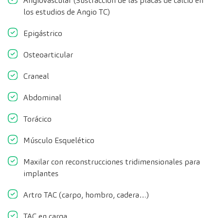
Angiovascular
(Sustracción de las placas de calcio en
los estudios de Angio TC)
Epigástrico
Osteoarticular
Craneal
Abdominal
Torácico
Músculo Esquelético
Maxilar
con reconstrucciones tridimensionales para
implantes
Artro TAC (
carpo
, hombro, cadera…)
TAC en carga