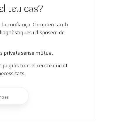
el teu cas?
en la confiança. Comptem amb
 diagnòstiques i disposem de
s privats sense mútua.
puguis triar el centre que et
necessitats.
ntres