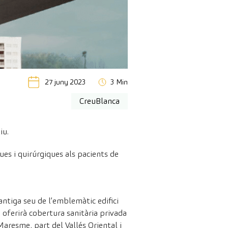
27 juny 2023
3 Min
CreuBlanca
iu.
ues i quirúrgiques als pacients de
antiga seu de l’emblemàtic edifici
 oferirà cobertura sanitària privada
Maresme, part del Vallés Oriental i