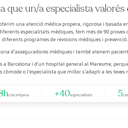
a que un/a especialista valorés 
 oferim una atenció mèdica propera, rigorosa i basada 
 diferents especialitats mèdiques, fem més de 90 proves
diferents programes de revisions mèdiques i prevenció.
oria d’asseguradores mèdiques i també atenem pacient
 a Barcelona i d’un hospital general al Maresme, perquè 
s còmode o l’especialista que millor s’adapti a les teves 
8h
+40
5
cita mitjana
especialitats
ce