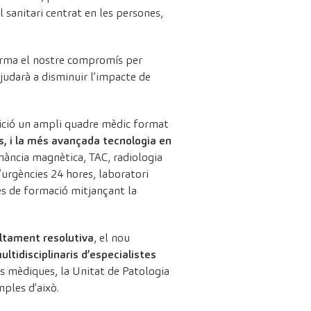
 sanitari centrat en les persones,
firma el nostre compromís per
ajudarà a disminuir l’impacte de
osició un ampli quadre mèdic format
s, i la més avançada tecnologia en
ància magnètica, TAC, radiologia
’urgències 24 hores, laboratori
es de formació mitjançant la
 altament resolutiva
, el nou
ultidisciplinaris d’especialistes
s mèdiques, la Unitat de Patologia
ples d’això.