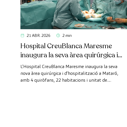
21 ABR. 2026
2 min
Hospital CreuBlanca Maresme
inaugura la seva àrea quirúrgica i
d’hospitalització
L’Hospital CreuBlanca Maresme inaugura la seva
nova àrea quirúrgica i d’hospitalització a Mataró,
amb 4 quiròfans, 22 habitacions i unitat de
reanimació, ampliant la seva capacitat assistencial al
Maresme.