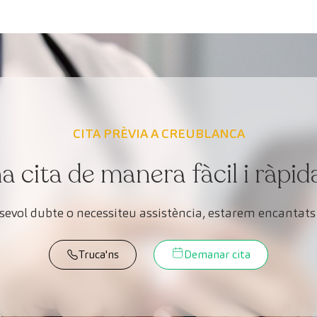
CITA PRÈVIA A CREUBLANCA
cita de manera fàcil i ràpid
lsevol dubte o necessiteu assistència, estarem encantats 
Truca'ns
Demanar cita