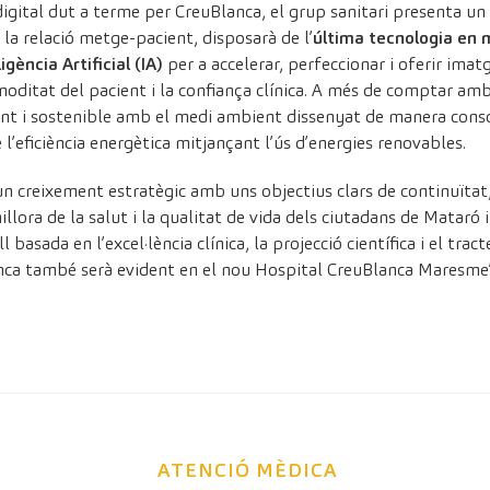
gital dut a terme per CreuBlanca, el grup sanitari presenta un 
i la relació metge-pacient, disposarà de l’
última tecnologia en m
gència Artificial (IA)
per a accelerar, perfeccionar i oferir imat
omoditat del pacient i la confiança clínica. A més de comptar am
ligent i sostenible amb el medi ambient dissenyat de manera cons
eficiència energètica mitjançant l’ús d’energies renovables.
n creixement estratègic amb uns objectius clars de continuïtat, 
illora de la salut i la qualitat de vida dels ciutadans de Mataró i
 basada en l’excel·lència clínica, la projecció científica i el trac
anca també serà evident en el nou Hospital CreuBlanca Maresme”
ATENCIÓ MÈDICA