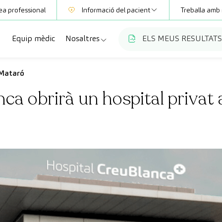
ea professional
Informació del pacient
Treballa amb 
Equip mèdic
Nosaltres
ELS MEUS RESULTATS
Mútues
Informació de proves
a
cialitats
Qui som
 Mataró
Club CreuBlanca
ca obrirà un hospital privat
ellas
es diagnòstiques
Treballa amb nosaltres
sions mèdiques
Blog
anca Maresme
ats especialitzades
CreuBlanca Empreses
Preguntes freqüents