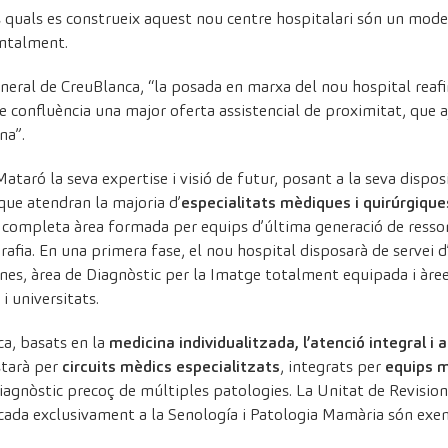
ls quals es construeix aquest nou centre hospitalari són un model
entalment.
eneral de CreuBlanca, “la posada en marxa del nou hospital rea
de confluència una major oferta assistencial de proximitat, que 
na”.
Mataró la seva expertise i visió de futur, posant a la seva disp
que atendran la majoria d’
especialitats mèdiques i quirúrgique
 completa àrea formada per equips d’última generació de resson
afia. En una primera fase, el nou hospital disposarà de servei d
rnes, àrea de Diagnòstic per la Imatge totalment equipada i àre
i universitats.
ca, basats en la
medicina individualitzada, l’atenció integral i
tarà per
circuits mèdics especialitzats
, integrats per
equips m
iagnòstic precoç de múltiples patologies. La Unitat de Revision
icada exclusivament a la Senología i Patologia Mamària són exem