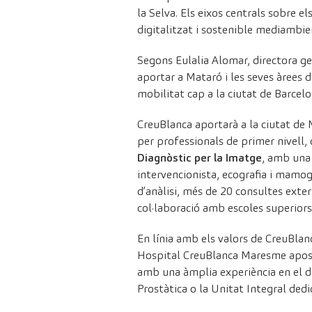
la Selva. Els eixos centrals sobre e
digitalitzat i sostenible mediambi
Segons Eulalia Alomar, directora g
aportar a Mataró i les seves àrees 
mobilitat cap a la ciutat de Barcelo
CreuBlanca aportarà a la ciutat de 
per professionals de primer nivell, 
Diagnòstic per la Imatge
, amb una
intervencionista, ecografia i mamogr
d’anàlisi, més de 20 consultes exte
col·laboració amb escoles superiors 
En línia amb els valors de CreuBlan
Hospital CreuBlanca Maresme apos
amb una àmplia experiència en el d
Prostàtica o la Unitat Integral ded