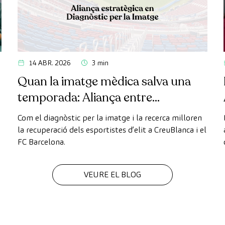
14 ABR. 2026
3 min
Quan la imatge mèdica salva una
temporada: Aliança entre
CreuBlanca i el FC Barcelona
Com el diagnòstic per la imatge i la recerca milloren
la recuperació dels esportistes d’elit a CreuBlanca i el
FC Barcelona.
VEURE EL BLOG