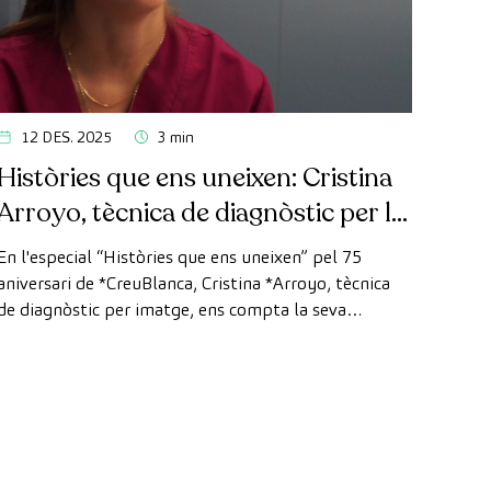
12 DES. 2025
3 min
Històries que ens uneixen: Cristina
Arroyo, tècnica de diagnòstic per la
imatge
En l'especial “Històries que ens uneixen” pel 75
aniversari de *CreuBlanca, Cristina *Arroyo, tècnica
de diagnòstic per imatge, ens compta la seva
experiència, l'evolució de la tecnologia i el valor del
treball en equip que fa possible cada diagnòstic