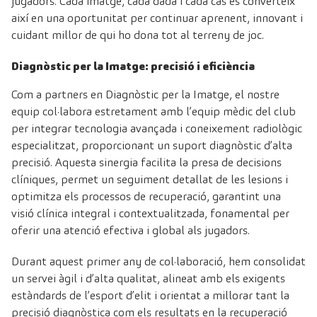
jugadors. Cada imatge, cada dada i cada cas es converteix
així en una oportunitat per continuar aprenent, innovant i
cuidant millor de qui ho dona tot al terreny de joc.
Diagnòstic per la Imatge: precisió i eficiència
Com a partners en Diagnòstic per la Imatge, el nostre
equip col·labora estretament amb l’equip mèdic del club
per integrar tecnologia avançada i coneixement radiològic
especialitzat, proporcionant un suport diagnòstic d’alta
precisió. Aquesta sinergia facilita la presa de decisions
clíniques, permet un seguiment detallat de les lesions i
optimitza els processos de recuperació, garantint una
visió clínica integral i contextualitzada, fonamental per
oferir una atenció efectiva i global als jugadors.
Durant aquest primer any de col·laboració, hem consolidat
un servei àgil i d’alta qualitat, alineat amb els exigents
estàndards de l’esport d’elit i orientat a millorar tant la
precisió diagnòstica com els resultats en la recuperació