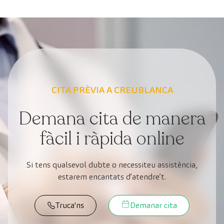
CITA PRÈVIA A CREUBLANCA
Demana cita de manera
fàcil i ràpida online
Si tens qualsevol dubte o necessiteu assistència,
estarem encantats d’atendre’t.
Truca'ns
Demanar cita