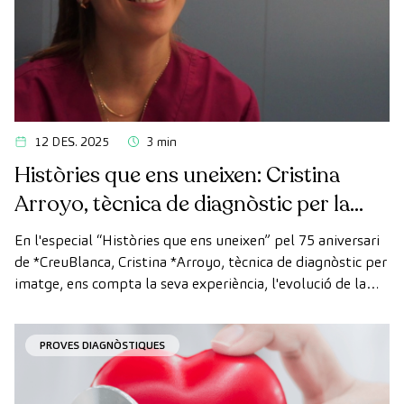
12 DES. 2025
3 min
Històries que ens uneixen: Cristina
Arroyo, tècnica de diagnòstic per la
imatge
En l'especial “Històries que ens uneixen” pel 75 aniversari
de *CreuBlanca, Cristina *Arroyo, tècnica de diagnòstic per
imatge, ens compta la seva experiència, l'evolució de la
tecnologia i el valor del treball en equip que fa possible
cada diagnòstic
PROVES DIAGNÒSTIQUES