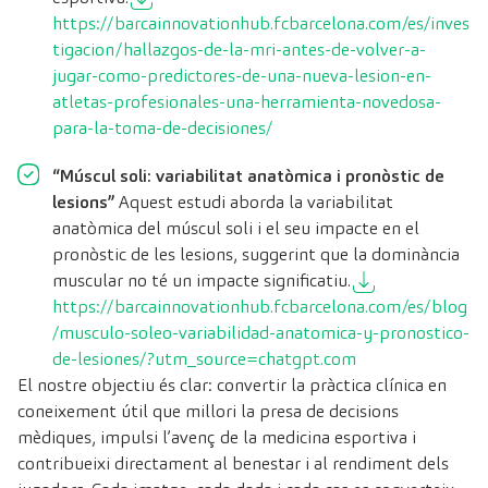
https://barcainnovationhub.fcbarcelona.com/es/inves
tigacion/hallazgos-de-la-mri-antes-de-volver-a-
jugar-como-predictores-de-una-nueva-lesion-en-
atletas-profesionales-una-herramienta-novedosa-
para-la-toma-de-decisiones/
“Múscul soli: variabilitat anatòmica i pronòstic de
lesions”
Aquest estudi aborda la variabilitat
anatòmica del múscul soli i el seu impacte en el
pronòstic de les lesions, suggerint que la dominància
muscular no té un impacte significatiu.
https://barcainnovationhub.fcbarcelona.com/es/blog
/musculo-soleo-variabilidad-anatomica-y-pronostico-
de-lesiones/?utm_source=chatgpt.com
El nostre objectiu és clar: convertir la pràctica clínica en
coneixement útil que millori la presa de decisions
mèdiques, impulsi l’avenç de la medicina esportiva i
contribueixi directament al benestar i al rendiment dels