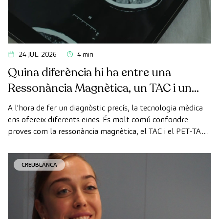
24 JUL. 2026
4 min
Quina diferència hi ha entre una
Ressonància Magnètica, un TAC i un
PET-TAC?
A l'hora de fer un diagnòstic precís, la tecnologia mèdica
ens ofereix diferents eines. És molt comú confondre
proves com la ressonància magnètica, el TAC i el PET-TAC,
ja que totes elles permeten veure l'interior del cos humà.
No obstant això, utilitzen tecnologies totalment
CREUBLANCA
diferents i es pauten per a objectius diferents.