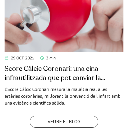
29 OCT. 2025
3 min
Score Càlcic Coronari: una eina
infrautilitzada que pot canviar la
manera de prevenir l’infart
L’Score Càlcic Coronari mesura la malaltia real a les
artèries coronàries, millorant la prevenció de l’infart amb
una evidència científica sòlida.
VEURE EL BLOG