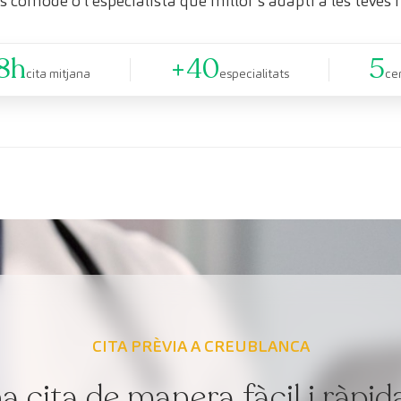
s còmode o l’especialista que millor s’adapti a les teves 
8h
+40
5
cita mitjana
especialitats
ce
CITA PRÈVIA A CREUBLANCA
cita de manera fàcil i ràpid