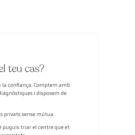
el teu cas?
en la confiança. Comptem amb
 diagnòstiques i disposem de
s privats sense mútua.
puguis triar el centre que et