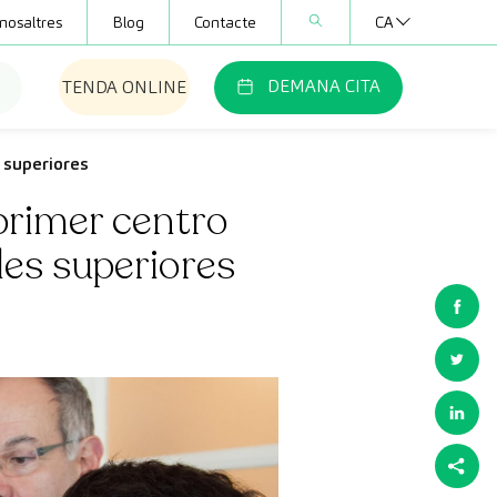
nosaltres
Blog
Contacte
CA
DEMANA CITA
TENDA ONLINE
 superiores
primer centro
des superiores