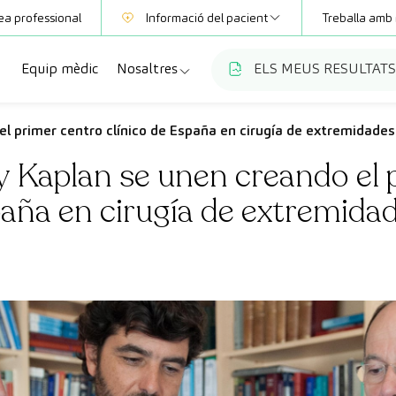
ea professional
Informació del pacient
Treballa amb 
Equip mèdic
Nosaltres
ELS MEUS RESULTATS
Mútues
Informació de proves
a
cialitats
Qui som
l primer centro clínico de España en cirugía de extremidades
Club CreuBlanca
y Kaplan se unen creando el 
ellas
es diagnòstiques
Treballa amb nosaltres
paña en cirugía de extremida
sions mèdiques
Blog
anca Maresme
ats especialitzades
CreuBlanca Empreses
Preguntes freqüents