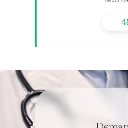
resulti mé
4
Demana 