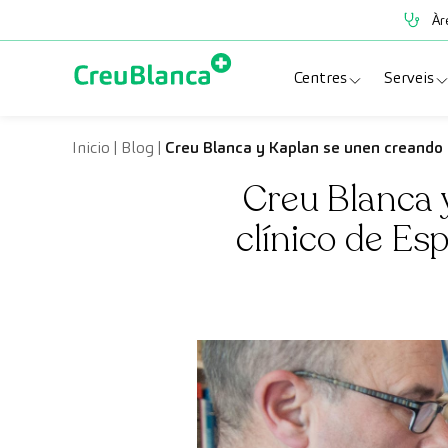
Vés al contingut
Àr
Centres
Serveis
Clínica CreuBlanc
Espe
Inicio
|
Blog
|
Creu Blanca y Kaplan se unen creando e
Creu Blanca 
CreuBlanca Tarrad
Prov
clínico de Es
Diagnosis Médica
Revi
Hospital CreuBl
Unit
Centres Aragó