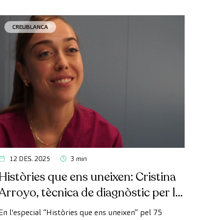
CREUBLANCA
12 DES. 2025
3 min
Històries que ens uneixen: Cristina
Arroyo, tècnica de diagnòstic per la
imatge
En l'especial “Històries que ens uneixen” pel 75