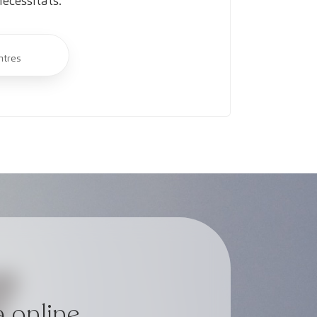
necessitats.
ntres
a online