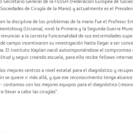
ido Secretario General de la FESSH (Federación Europea de Socied
Sociedades de Cirugía de la Mano) y actualmente es el Presiden
en la disciplina de los problemas de la mano fue el Profesor Em
mentshoug (Ucrania), vivió la Primera y la Segunda Guerra Mundi
a renunciar a la correcta funcionalidad de sus extremidades sup
as de campo incentivaron su investigación hasta llegar a ser con
na. El Instituto Kaplan nació autoimponiéndose el compromiso d
tud y seguir creando escuela, para ello recibe fellows internac
s mejores centros a nivel estatal para el diagnóstico y recupe
n se quiere ir más allá, y que ese reconocimiento tenga alcance 
r- contamos con los mejores equipos para el diagnóstico (resona
 llevar a cabo las cirugías”.