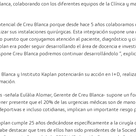
Blanca, colaborando con los diferentes equipos de la Clínica y m
otencial de Creu Blanca porque desde hace 5 años colaboramos c
zar sus instalaciones quirúrgicas. Esta integración supone una 
 puesto que conjugamos atención al paciente, diagnóstico y ci
plan era poder seguir desarrollando el área de docencia e inves
spone Creu Blanca podremos continuar desarrollándolo “, explica
 Blanca y Instituto Kaplan potenciarán su acción en I+D, real
rmación.
s -señala Eulàlia Alomar, Gerente de Creu Blanca- supone un 
tener presente que el 20% de las urgencias médicas son de mano
eportivas e incluso cotidianas, implican un importante riesgo p
aplan cumple 25 años dedicándose específicamente a la cirugía 
cabe destacar que tres de ellos han sido presidentes de la Soci