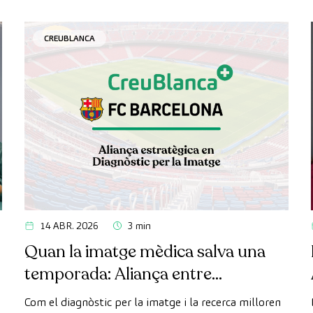
CREUBLANCA
14 ABR. 2026
3 min
Quan la imatge mèdica salva una
temporada: Aliança entre
CreuBlanca i el FC Barcelona
Com el diagnòstic per la imatge i la recerca milloren