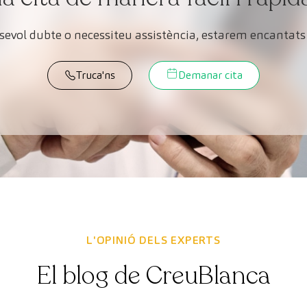
lsevol dubte o necessiteu assistència, estarem encantats 
Truca'ns
Demanar cita
L'OPINIÓ DELS EXPERTS
El blog de CreuBlanca