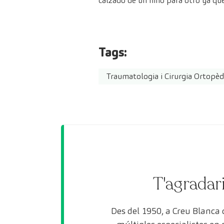
calzado de un niño para otro ya que
Tags:
Traumatologia i Cirurgia Ortopèd
T'agradari
Des del 1950, a Creu Blanca