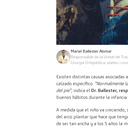
Manel Ballester Alomar
Responsable de la Unitat de Tra
Cirurgia Ortopèdica, visites i ciru
Existen distintas causas asociadas 
calzado específico.
“Normalmente la 
del pie”
, indica el
Dr. Ballester, res
buenos hábitos durante la infancia y
A medida que el niño va creciendo, 
del arco plantar que hace que tenga
de ser tan ancha y a los 5 años la m