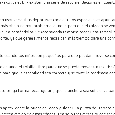
 -explica el Dr.- existen una serie de recomendaciones en cuan
en usar zapatillas deportivas cada día. Los especialistas apunt
 más abajo no hay problema, aunque para que el calzado se ve
 e ir alternándolos. Se recomienda también tener unas zapatill
porte, ya que generalmente necesitan más tiempo para una corre
do cuando los niños son pequeños para que puedan moverse con 
o dejando el tobillo libre para que se pueda mover sin restricci
 para que la estabilidad sea correcta y se evite la tendencia nat
ato tenga forma rectangular y que la anchura sea suficiente pa
 aprox. entre la punta del dedo pulgar y la punta del zapato. S
 crecen rápido en estas edades y en solo tres meses puede ser 