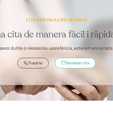
CITA PRÈVIA A CREUBLANCA
cita de manera fàcil i ràpid
lsevol dubte o necessiteu assistència, estarem encantats 
Truca'ns
Demanar cita