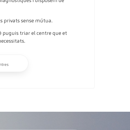
 diagnòstiques i disposem de
s privats sense mútua.
puguis triar el centre que et
necessitats.
ntres