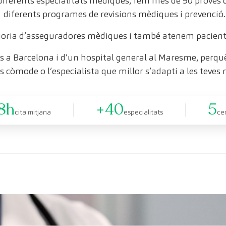
 diferents especialitats mèdiques, fem més de 90 proves
diferents programes de revisions mèdiques i prevenció.
oria d’asseguradores mèdiques i també atenem pacient
 a Barcelona i d’un hospital general al Maresme, perquè 
s còmode o l’especialista que millor s’adapti a les teves 
8h
+40
5
cita mitjana
especialitats
ce