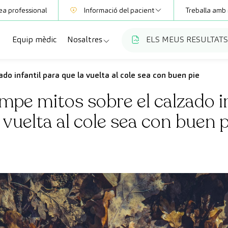
ea professional
Informació del pacient
Treballa amb 
Equip mèdic
Nosaltres
ELS MEUS RESULTATS
Mútues
Informació de proves
a
cialitats
Qui som
do infantil para que la vuelta al cole sea con buen pie
Club CreuBlanca
mpe mitos sobre el calzado in
ellas
es diagnòstiques
Treballa amb nosaltres
a vuelta al cole sea con buen p
sions mèdiques
Blog
anca Maresme
ats especialitzades
CreuBlanca Empreses
Preguntes freqüents