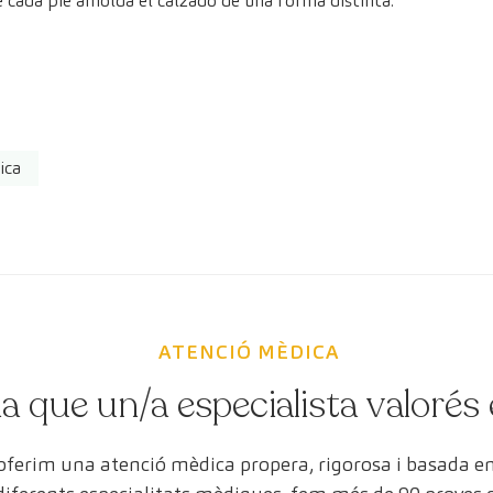
 cada pie amolda el calzado de una forma distinta.
ica
ATENCIÓ MÈDICA
a que un/a especialista valorés 
 oferim una atenció mèdica propera, rigorosa i basada 