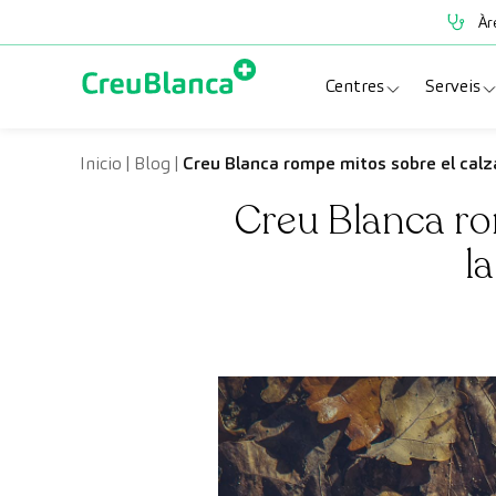
Vés al contingut
Àr
Centres
Serveis
Clínica CreuBlanc
Espe
Inicio
|
Blog
|
Creu Blanca rompe mitos sobre el calza
Creu Blanca ro
CreuBlanca Tarrad
Prov
l
Diagnosis Médica
Revi
Hospital CreuBl
Unit
Centres Aragó