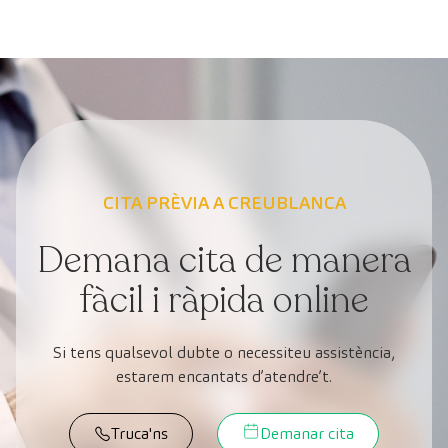
CITA PRÈVIA A CREUBLANCA
Demana cita de manera
fàcil i ràpida online
Si tens qualsevol dubte o necessiteu assistència,
estarem encantats d’atendre’t.
Truca'ns
Demanar cita