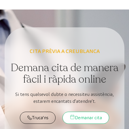
CITA PRÈVIA A CREUBLANCA
Demana cita de manera
fàcil i ràpida online
Si tens qualsevol dubte o necessiteu assistència,
estarem encantats d’atendre’t.
Truca'ns
Demanar cita