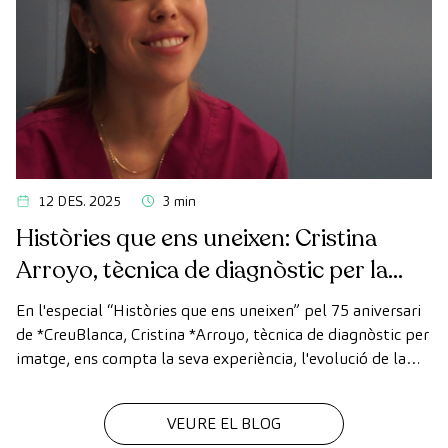
12 DES. 2025
3 min
Històries que ens uneixen: Cristina
Arroyo, tècnica de diagnòstic per la
imatge
En l'especial “Històries que ens uneixen” pel 75 aniversari
de *CreuBlanca, Cristina *Arroyo, tècnica de diagnòstic per
imatge, ens compta la seva experiència, l'evolució de la
tecnologia i el valor del treball en equip que fa possible
cada diagnòstic
VEURE EL BLOG