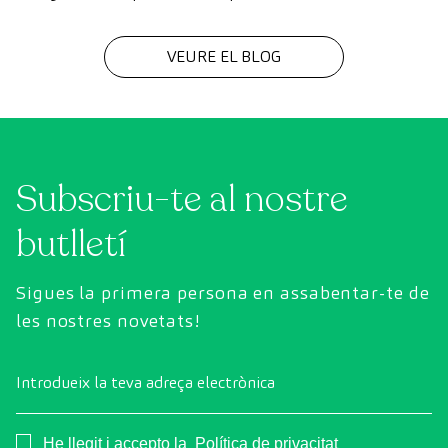
tecnologia i el valor del treball en equip que fa possible
cada diagnòstic
VEURE EL BLOG
Subscriu-te al nostre
butlletí
Sigues la primera persona en assabentar-te de
les nostres novetats!
Introdueix la teva adreça electrònica
Consentimiento
He llegit i accepto la
Política de privacitat