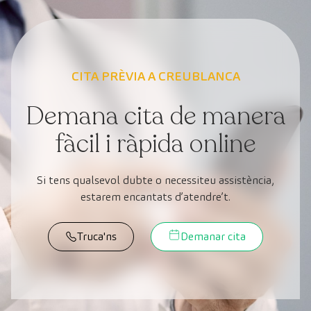
CITA PRÈVIA A CREUBLANCA
Demana cita de manera
fàcil i ràpida online
Si tens qualsevol dubte o necessiteu assistència,
estarem encantats d’atendre’t.
Truca'ns
Demanar cita