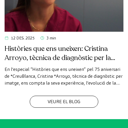
12 DES. 2025
3 min
Històries que ens uneixen: Cristina
Arroyo, tècnica de diagnòstic per la
imatge
En l'especial “Històries que ens uneixen” pel 75 aniversari
de *CreuBlanca, Cristina *Arroyo, tècnica de diagnòstic per
imatge, ens compta la seva experiència, l'evolució de la
tecnologia i el valor del treball en equip que fa possible
cada diagnòstic
VEURE EL BLOG