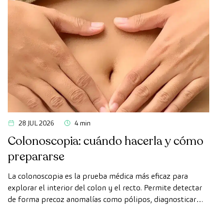
los órganos vitales, el sistema vascular y el cerebro antes
de que aparezcan los primeros síntomas.
28 JUL 2026
4 min
Colonoscopia: cuándo hacerla y cómo
prepararse
La colonoscopia es la prueba médica más eficaz para
explorar el interior del colon y el recto. Permite detectar
de forma precoz anomalías como pólipos, diagnosticar
enfermedades intestinales y prevenir el cáncer de colon.