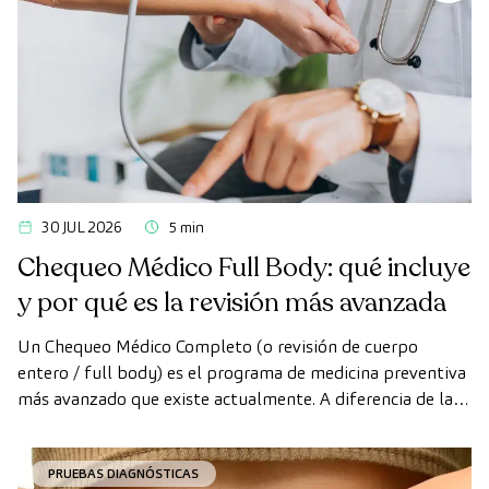
30 JUL 2026
5 min
Chequeo Médico Full Body: qué incluye
y por qué es la revisión más avanzada
Un Chequeo Médico Completo (o revisión de cuerpo
entero / full body) es el programa de medicina preventiva
más avanzado que existe actualmente. A diferencia de las
revisiones convencionales, este chequeo utiliza la
tecnología de diagnóstico por la imagen de última
PRUEBAS DIAGNÓSTICAS
generación para evaluar de forma exhaustiva el estado de