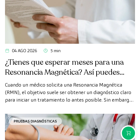
04 AGO 2026
5 min
¿Tienes que esperar meses para una
Resonancia Magnética? Así puedes
realizarte la prueba de forma rápida
Cuando un médico solicita una Resonancia Magnética
como paciente privado
(RMN), el objetivo suele ser obtener un diagnóstico claro
para iniciar un tratamiento lo antes posible. Sin embargo,
en ocasiones, los plazos de espera para conseguir una cita
pueden demorarse más de lo deseado.
PRUEBAS DIAGNÓSTICAS
COMPR