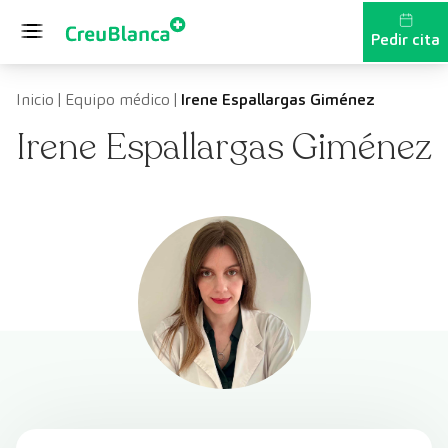
Saltar al contenido
Pedir cita
Inicio
|
Equipo médico
|
Irene Espallargas Giménez
Irene Espallargas Giménez