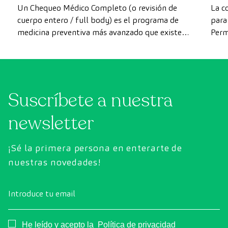
más avanzada
Un Chequeo Médico Completo (o revisión de
La c
cuerpo entero / full body) es el programa de
para 
medicina preventiva más avanzado que existe
Perm
actualmente. A diferencia de las revisiones
como
convencionales, este chequeo utiliza la
intes
tecnología de diagnóstico por la imagen de
última generación para evaluar de forma
Suscríbete a nuestra
exhaustiva el estado de los órganos vitales, el
sistema vascular y el cerebro antes de que
newsletter
aparezcan los primeros síntomas.
¡Sé la primera persona en enterarte de
nuestras novedades!
Introduce tu email
Consentimiento
He leído y acepto la
Política de privacidad