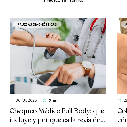
PRUEBAS DIAGNÓSTICAS
30 JUL 2026
5 min
2
Chequeo Médico Full Body: qué
Col
incluye y por qué es la revisión
có