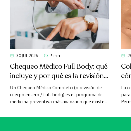
30 JUL 2026
5 min
2
Chequeo Médico Full Body: qué
Col
incluye y por qué es la revisión
có
más avanzada
Un Chequeo Médico Completo (o revisión de
La c
cuerpo entero / full body) es el programa de
para 
medicina preventiva más avanzado que existe
Perm
actualmente. A diferencia de las revisiones
como
convencionales, este chequeo utiliza la
intes
tecnología de diagnóstico por la imagen de
última generación para evaluar de forma