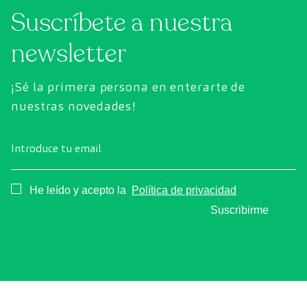
Suscríbete a nuestra
exhaustiva el estado de los órganos vitales, el
sistema vascular y el cerebro antes de que
newsletter
aparezcan los primeros síntomas.
¡Sé la primera persona en enterarte de
nuestras novedades!
Introduce tu email
Consentimiento
He leído y acepto la
Política de privacidad
Suscribirme