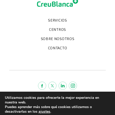
SERVICIOS
Chequeos y revisiones médicas
Diagnóstico por la imagen
Unidades especializadas
Especialidades
CENTROS
Hospital CreuBlanca Maresme
CreuBlanca Tarradellas
SOBRE NOSOTROS
Clínica CreuBlanca
Diagnosis Médica
Trabaja con nosotros
Fundación Privada Imhotep
CreuBlanca Empresas
Preguntas frecuentes
Quiénes somos
CONTACTO
Blog
We're hiring!
664234556
inform@creublanca.es
932 522 522
Lunes a viernes 8h-20h
Utilizamos cookies para ofrecerte la mejor experiencia en
Política de cookies
nuestra web.
Aviso legal
Puedes aprender más sobre qué cookies utilizamos o
desactivarlas en los
ajustes
.
Política de Privacidad