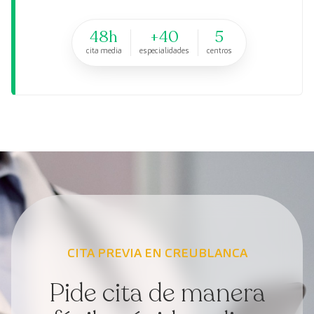
48h
+40
5
cita media
especialidades
centros
CITA PREVIA EN CREUBLANCA
Pide cita de manera