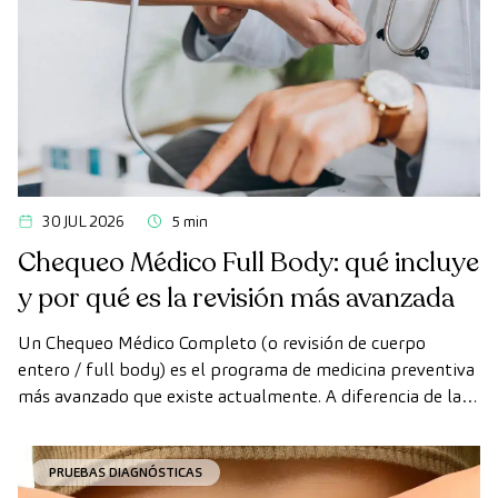
30 JUL 2026
5 min
Chequeo Médico Full Body: qué incluye
y por qué es la revisión más avanzada
Un Chequeo Médico Completo (o revisión de cuerpo
entero / full body) es el programa de medicina preventiva
más avanzado que existe actualmente. A diferencia de las
revisiones convencionales, este chequeo utiliza la
tecnología de diagnóstico por la imagen de última
PRUEBAS DIAGNÓSTICAS
generación para evaluar de forma exhaustiva el estado de