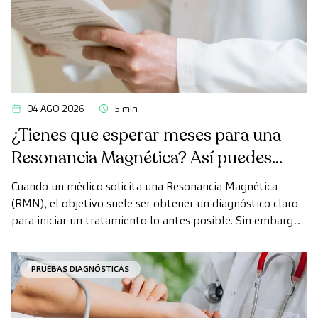
04 AGO 2026
5 min
¿Tienes que esperar meses para una
Resonancia Magnética? Así puedes
realizarte la prueba de forma rápida
Cuando un médico solicita una Resonancia Magnética
como paciente privado
(RMN), el objetivo suele ser obtener un diagnóstico claro
para iniciar un tratamiento lo antes posible. Sin embargo,
en ocasiones, los plazos de espera para conseguir una cita
pueden demorarse más de lo deseado.
PRUEBAS DIAGNÓSTICAS