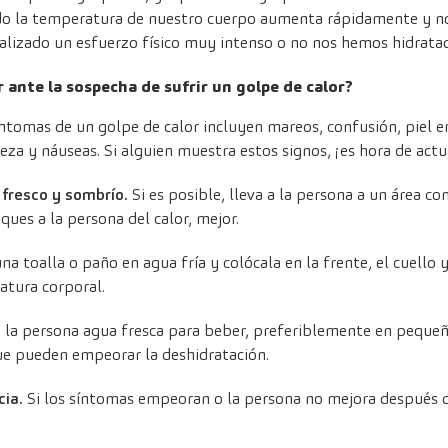
do la temperatura de nuestro cuerpo aumenta rápidamente y n
lizado un esfuerzo físico muy intenso o no nos hemos hidratado
 ante la sospecha de sufrir un golpe de calor?
ntomas de un golpe de calor incluyen mareos, confusión, piel enr
eza y náuseas. Si alguien muestra estos signos, ¡es hora de actu
 fresco y sombrío.
Si es posible, lleva a la persona a un área c
ues a la persona del calor, mejor.
a toalla o paño en agua fría y colócala en la frente, el cuello y
atura corporal.
 la persona agua fresca para beber, preferiblemente en pequeño
que pueden empeorar la deshidratación.
cia.
Si los síntomas empeoran o la persona no mejora después de