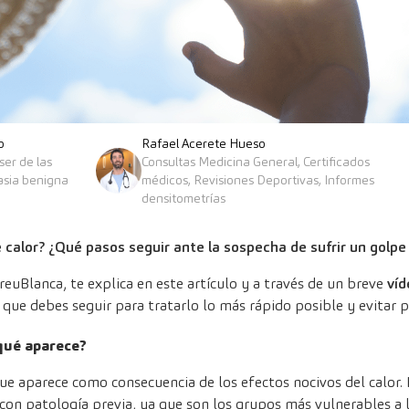
o
Rafael Acerete Hueso
ser de las
Consultas Medicina General, Certificados
plasia benigna
médicos, Revisiones Deportivas, Informes
densitometrías
calor? ¿Qué pasos seguir ante la sospecha de sufrir un golpe 
reuBlanca, te explica en este artículo y a través de un
breve
víd
s que debes seguir para tratarlo lo más rápido posible y evitar 
 qué aparece?
ue aparece como consecuencia de los efectos nocivos del calor.
con patología previa, ya que son los grupos más vulnerables a la