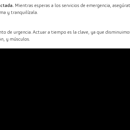
ectada.
Mientras esperas a los servicios de emergencia, asegúrat
ma y tranquilízala.
nto de urgencia. Actuar a tiempo es la clave, ya que disminuimos
ón, y músculos.