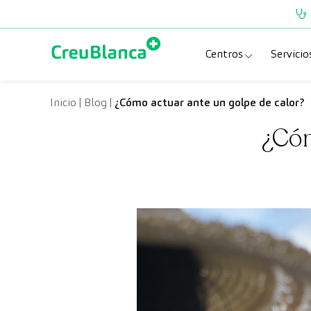
Saltar al contenido
Centros
Servicio
Clínica CreuBlanc
Esp
Inicio
|
Blog
|
¿Cómo actuar ante un golpe de calor?
¿Cóm
CreuBlanca Tarra
Pru
Diagnosis Médic
Che
Hospital CreuBl
Uni
Centros Aragón