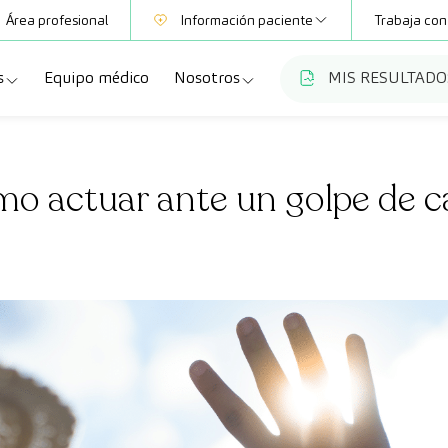
Área profesional
Información paciente
Trabaja con
s
Equipo médico
Nosotros
MIS RESULTADO
Mutuas
Información pruebas
a
ecialidades
Quiénes somos
Club CreuBlanca
o actuar ante un golpe de c
dellas
ebas diagnósticas
Trabaja con nosotros
a
queos y revisiones médicas
Blog
anca Maresme
dades especializadas
CreuBlanca Empresas
Fundación Privada Imhotep
Preguntas frecuentes