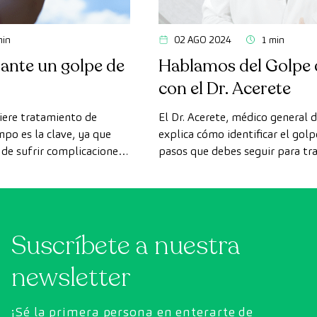
min
02 AGO 2024
1 min
ante un golpe de
Hablamos del Golpe d
con el Dr. Acerete
uiere tratamiento de
El Dr. Acerete, médico general 
mpo es la clave, ya que
explica cómo identificar el golpe
 de sufrir complicaciones
pasos que debes seguir para tr
rápido posible y cómo prevenir
Suscríbete a nuestra
newsletter
¡Sé la primera persona en enterarte de