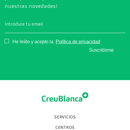
nuestras novedades!
Introduce tu email
Consentimiento
He leído y acepto la
Política de privacidad
Suscribirme
SERVICIOS
Chequeos y revisiones médicas
Diagnóstico por la imagen
Unidades especializadas
Especialidades
CENTROS