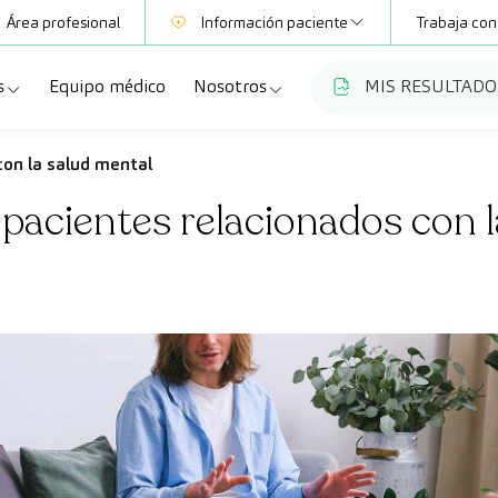
Área profesional
Información paciente
Trabaja con
s
Equipo médico
Nosotros
MIS RESULTADO
Mutuas
Información pruebas
a
ecialidades
Quiénes somos
on la salud mental
Club CreuBlanca
pacientes relacionados con l
dellas
ebas diagnósticas
Trabaja con nosotros
a
queos y revisiones médicas
Blog
anca Maresme
dades especializadas
CreuBlanca Empresas
Fundación Privada Imhotep
Preguntas frecuentes