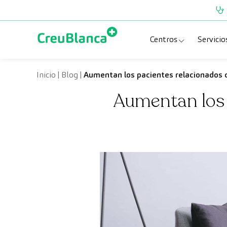
Saltar al contenido
Centros
Servicio
Clínica CreuBlanc
Esp
Inicio
|
Blog
|
Aumentan los pacientes relacionados c
Aumentan los 
CreuBlanca Tarra
Pru
Diagnosis Médic
Che
Hospital CreuBl
Uni
Centros Aragón