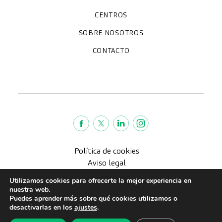
Chequeos y revisiones médicas
Diagnóstico por la imagen
Unidades especializadas
Especialidades
CENTROS
Hospital CreuBlanca Maresme
CreuBlanca Tarradellas
SOBRE NOSOTROS
Clínica CreuBlanca
Diagnosis Médica
Trabaja con nosotros
Fundación Privada Imhotep
CreuBlanca Empresas
Preguntas frecuentes
Quiénes somos
CONTACTO
Blog
We're hiring!
664234556
inform@creublanca.es
932 522 522
Lunes a viernes 8h-20h
Política de cookies
Aviso legal
Política de Privacidad
Utilizamos cookies para ofrecerte la mejor experiencia en
Política de calidad
nuestra web.
Puedes aprender más sobre qué cookies utilizamos o
CreuBlanca © 2022 |
desactivarlas en los
ajustes
.