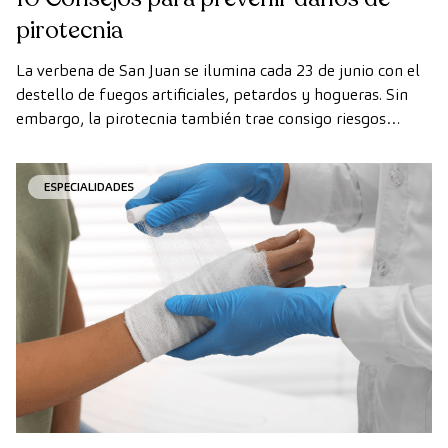
pirotecnia
La verbena de San Juan se ilumina cada 23 de junio con el
destello de fuegos artificiales, petardos y hogueras. Sin
embargo, la pirotecnia también trae consigo riesgos
significativos para la salud y la seguridad de todos. Por
eso, compartimos 10 consejos esenciales para prevenir
ESPECIALIDADES
daños y disfrutar de una verbena segura.