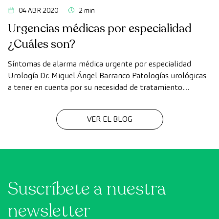
04 ABR 2020
2 min
Urgencias médicas por especialidad
¿Cuáles son?
Síntomas de alarma médica urgente por especialidad
Urología Dr. Miguel Ángel Barranco Patologías urológicas
a tener en cuenta por su necesidad de tratamiento
urgente: Hematuria (sangre en la orina). Sintomatología
miccional aguda sobretodo con fiebre y dolor lumbar.
VER EL BLOG
Dolor lumbar por sospecha de litiasis con fiebre. Dolor
testicular agudo. Masa o nódulo testicular. Traumatismo
de […]
Suscríbete a nuestra
newsletter