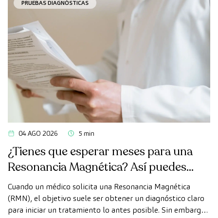
PRUEBAS DIAGNÓSTICAS
04 AGO 2026
5 min
¿Tienes que esperar meses para una
Resonancia Magnética? Así puedes
realizarte la prueba de forma rápida
Cuando un médico solicita una Resonancia Magnética
como paciente privado
(RMN), el objetivo suele ser obtener un diagnóstico claro
para iniciar un tratamiento lo antes posible. Sin embargo,