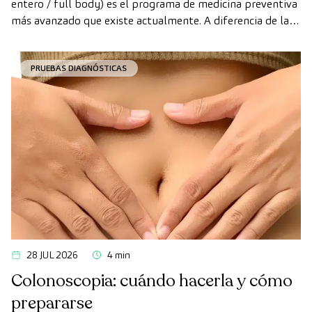
entero / full body) es el programa de medicina preventiva
más avanzado que existe actualmente. A diferencia de las
revisiones convencionales, este chequeo utiliza la
tecnología de diagnóstico por la imagen de última
PRUEBAS DIAGNÓSTICAS
generación para evaluar de forma exhaustiva el estado de
los órganos vitales, el sistema vascular y el cerebro antes
de que aparezcan los primeros síntomas.
28 JUL 2026
4 min
Colonoscopia: cuándo hacerla y cómo
prepararse