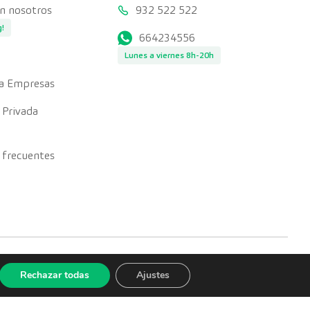
on nosotros
932 522 522
g!
664234556
Lunes a viernes 8h-20h
a Empresas
 Privada
 frecuentes
Rechazar todas
Ajustes