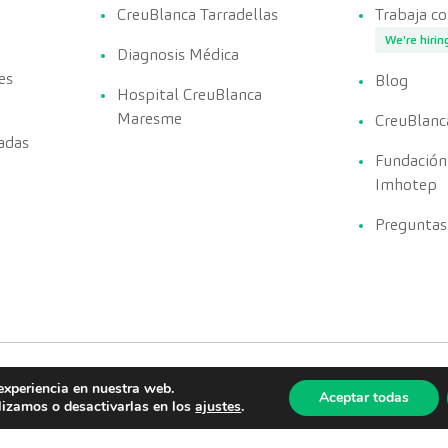
CreuBlanca Tarradellas
Trabaja c
We're hirin
Diagnosis Médica
es
Blog
Hospital CreuBlanca
Maresme
CreuBlanc
adas
Fundación
Imhotep
Preguntas
experiencia en nuestra web.
Aceptar todas
lizamos o desactivarlas en los
ajustes
.
Política de Privacidad
Política de calidad