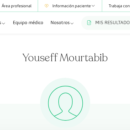
Área profesional
Información paciente
Trabaja con
s
Equipo médico
Nosotros
MIS RESULTADO
Mutuas
Información pruebas
a
ecialidades
Quiénes somos
Club CreuBlanca
Youseff Mourtabib
dellas
ebas diagnósticas
Trabaja con nosotros
a
queos y revisiones médicas
Blog
anca Maresme
dades especializadas
CreuBlanca Empresas
Fundación Privada Imhotep
Preguntas frecuentes