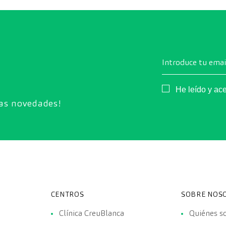
exhaustiva el estado de los órganos vitales, el
sistema vascular y el cerebro antes de que
aparezcan los primeros síntomas.
Introduce tu emai
Consentimiento
He leído y ac
ras novedades!
CENTROS
SOBRE NOS
Clínica CreuBlanca
Quiénes 