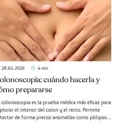
28 JUL 2026
4 min
olonoscopia: cuándo hacerla y
ómo prepararse
 colonoscopia es la prueba médica más eficaz para
plorar el interior del colon y el recto. Permite
tectar de forma precoz anomalías como pólipos,
agnosticar enfermedades intestinales y prevenir el
ncer de colon.