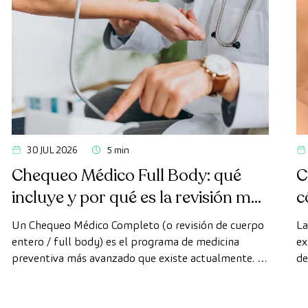
30 JUL 2026
5 min
Chequeo Médico Full Body: qué
C
incluye y por qué es la revisión más
c
avanzada
Un Chequeo Médico Completo (o revisión de cuerpo
La
entero / full body) es el programa de medicina
ex
preventiva más avanzado que existe actualmente. A
de
diferencia de las revisiones convencionales, este
di
chequeo utiliza la tecnología de diagnóstico por la
cá
imagen de última generación para evaluar de forma