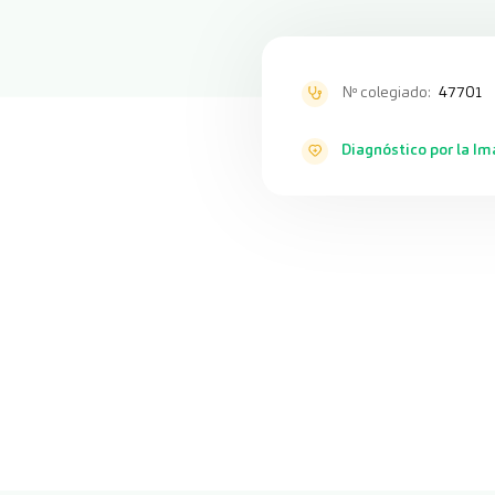
Nº colegiado:
47701
Diagnóstico por la I