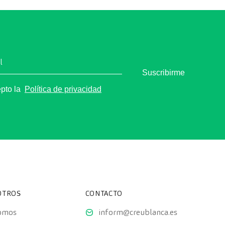
l
Suscribirme
epto la
Política de privacidad
OTROS
CONTACTO
somos
inform@creublanca.es