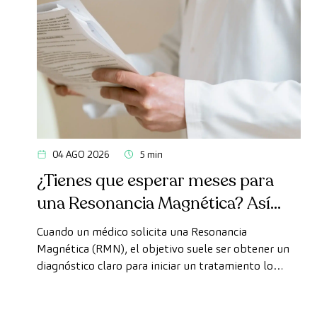
04 AGO 2026
5 min
¿Tienes que esperar meses para
una Resonancia Magnética? Así
puedes realizarte la prueba de
Cuando un médico solicita una Resonancia
forma rápida como paciente
Magnética (RMN), el objetivo suele ser obtener un
diagnóstico claro para iniciar un tratamiento lo
privado
antes posible. Sin embargo, en ocasiones, los plazos
de espera para conseguir una cita pueden demorarse
más de lo deseado.