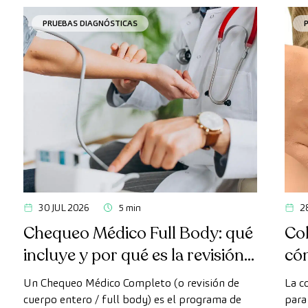
PRUEBAS DIAGNÓSTICAS
30 JUL 2026
5 min
2
Chequeo Médico Full Body: qué
Col
incluye y por qué es la revisión
có
más avanzada
Un Chequeo Médico Completo (o revisión de
La c
cuerpo entero / full body) es el programa de
para 