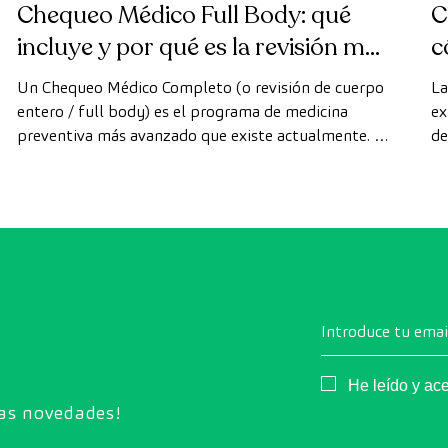
Chequeo Médico Full Body: qué
C
incluye y por qué es la revisión más
c
avanzada
Un Chequeo Médico Completo (o revisión de cuerpo
La
entero / full body) es el programa de medicina
ex
preventiva más avanzado que existe actualmente. A
de
diferencia de las revisiones convencionales, este
di
chequeo utiliza la tecnología de diagnóstico por la
cá
imagen de última generación para evaluar de forma
exhaustiva el estado de los órganos vitales, el
sistema vascular y el cerebro antes de que
aparezcan los primeros síntomas.
Introduce tu emai
Consentimiento
He leído y ac
ras novedades!