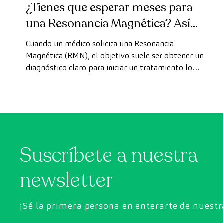
¿Tienes que esperar meses para
una Resonancia Magnética? Así
puedes realizarte la prueba de
Cuando un médico solicita una Resonancia
forma rápida como paciente
Magnética (RMN), el objetivo suele ser obtener un
diagnóstico claro para iniciar un tratamiento lo
privado
antes posible. Sin embargo, en ocasiones, los plazos
de espera para conseguir una cita pueden demorarse
más de lo deseado.
Suscríbete a nuestra
newsletter
¡Sé la primera persona en enterarte de nuest