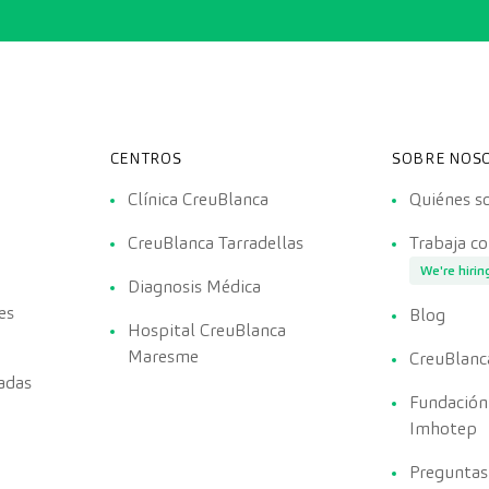
CENTROS
SOBRE NOS
Clínica CreuBlanca
Quiénes 
CreuBlanca Tarradellas
Trabaja c
We're hirin
Diagnosis Médica
es
Blog
Hospital CreuBlanca
Maresme
CreuBlanc
adas
Fundación
Imhotep
Preguntas