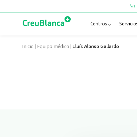
Saltar al contenido
Centros
Servicio
Clínica CreuBlanc
Esp
Inicio
|
Equipo médico
|
Lluís Alonso Gallardo
CreuBlanca Tarra
Pru
Diagnosis Médic
Che
Hospital CreuBl
Uni
Centros Aragón