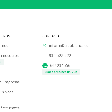
OTROS
CONTACTO
somos
inform@creublanca.es
on nosotros
932 522 522
g!
664234556
Lunes a viernes 8h-20h
a Empresas
 Privada
 frecuentes