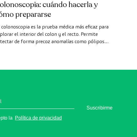
olonoscopia: cuándo hacerla y
ómo prepararse
 colonoscopia es la prueba médica más eficaz para
plorar el interior del colon y el recto. Permite
tectar de forma precoz anomalías como pólipos,
agnosticar enfermedades intestinales y prevenir el
ncer de colon.
l
Suscribirme
epto la
Política de privacidad