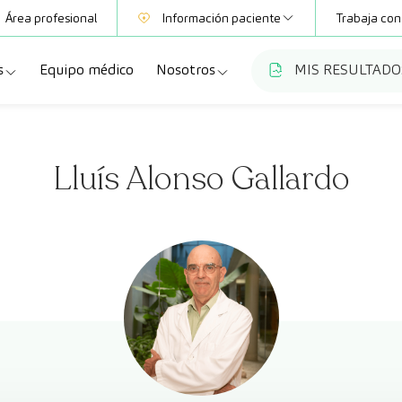
Área profesional
Información paciente
Trabaja con
s
Equipo médico
Nosotros
MIS RESULTADO
Mutuas
Información pruebas
a
ecialidades
Quiénes somos
Club CreuBlanca
Lluís Alonso Gallardo
dellas
ebas diagnósticas
Trabaja con nosotros
a
queos y revisiones médicas
Blog
anca Maresme
dades especializadas
CreuBlanca Empresas
Fundación Privada Imhotep
Preguntas frecuentes