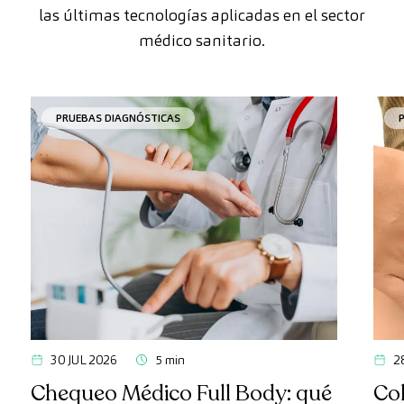
las últimas tecnologías aplicadas en el sector
médico sanitario.
PRUEBAS DIAGNÓSTICAS
30 JUL 2026
5 min
2
Chequeo Médico Full Body: qué
Col