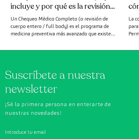
incluye y por qué es la revisión
có
más avanzada
Un Chequeo Médico Completo (o revisión de
La c
cuerpo entero / full body) es el programa de
para 
medicina preventiva más avanzado que existe
Perm
actualmente. A diferencia de las revisiones
como
convencionales, este chequeo utiliza la
intes
tecnología de diagnóstico por la imagen de
última generación para evaluar de forma
Suscríbete a nuestra
exhaustiva el estado de los órganos vitales, el
sistema vascular y el cerebro antes de que
newsletter
aparezcan los primeros síntomas.
¡Sé la primera persona en enterarte de
nuestras novedades!
Introduce tu email