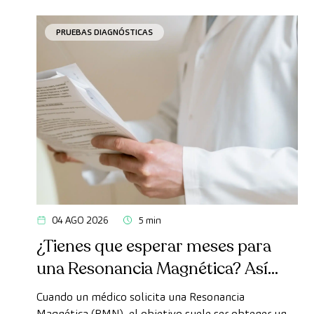
PRUEBAS DIAGNÓSTICAS
04 AGO 2026
5 min
¿Tienes que esperar meses para
una Resonancia Magnética? Así
puedes realizarte la prueba de
Cuando un médico solicita una Resonancia
forma rápida como paciente
Magnética (RMN), el objetivo suele ser obtener un