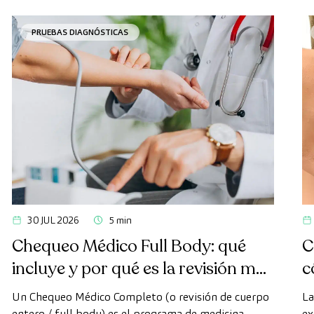
PRUEBAS DIAGNÓSTICAS
30 JUL 2026
5 min
Chequeo Médico Full Body: qué
C
incluye y por qué es la revisión más
c
avanzada
Un Chequeo Médico Completo (o revisión de cuerpo
La
entero / full body) es el programa de medicina
ex