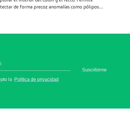
tectar de forma precoz anomalías como pólipos,
agnosticar enfermedades intestinales y prevenir el
ncer de colon.
l
Suscribirme
epto la
Política de privacidad