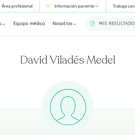
Área profesional
Información paciente
Trabaja con
s
Equipo médico
Nosotros
MIS RESULTADO
Mutuas
Información pruebas
a
ecialidades
Quiénes somos
Club CreuBlanca
David Viladés Medel
dellas
ebas diagnósticas
Trabaja con nosotros
a
queos y revisiones médicas
Blog
anca Maresme
dades especializadas
CreuBlanca Empresas
Fundación Privada Imhotep
Preguntas frecuentes