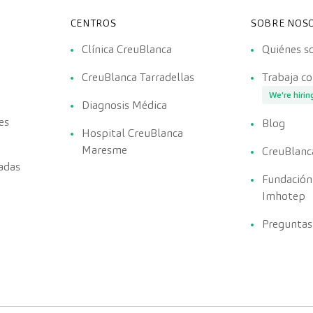
CENTROS
SOBRE NOS
Clínica CreuBlanca
Quiénes 
CreuBlanca Tarradellas
Trabaja c
We're hirin
Diagnosis Médica
es
Blog
Hospital CreuBlanca
Maresme
CreuBlanc
adas
Fundación
Imhotep
Preguntas