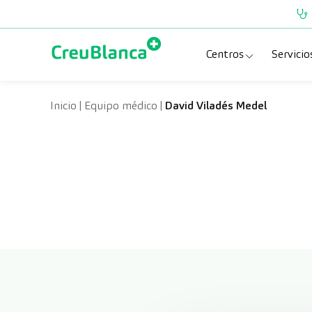
Saltar al contenido
Centros
Servicio
Clínica CreuBlanc
Esp
Inicio
|
Equipo médico
|
David Viladés Medel
CreuBlanca Tarra
Pru
Diagnosis Médic
Che
Hospital CreuBl
Uni
Centros Aragón