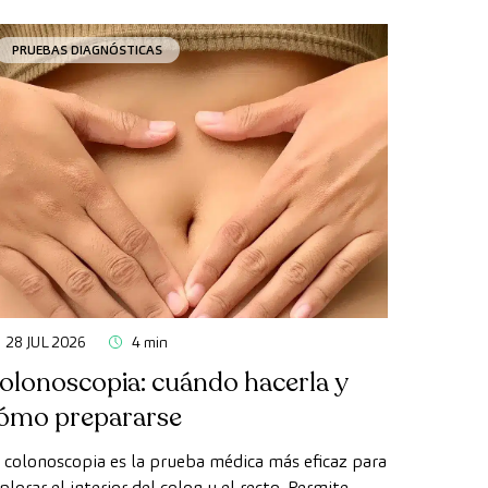
PRUEBAS DIAGNÓSTICAS
28 JUL 2026
4 min
olonoscopia: cuándo hacerla y
ómo prepararse
 colonoscopia es la prueba médica más eficaz para
plorar el interior del colon y el recto. Permite