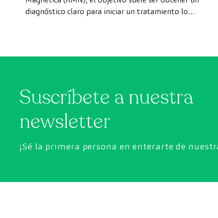
diagnóstico claro para iniciar un tratamiento lo
privado
antes posible. Sin embargo, en ocasiones, los plazos
de espera para conseguir una cita pueden demorarse
más de lo deseado.
Suscríbete a nuestra
newsletter
¡Sé la primera persona en enterarte de nuest