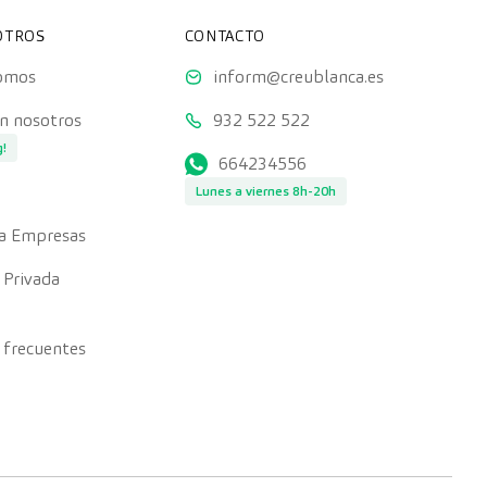
OTROS
CONTACTO
somos
inform@creublanca.es
on nosotros
932 522 522
g!
664234556
Lunes a viernes 8h-20h
a Empresas
 Privada
 frecuentes