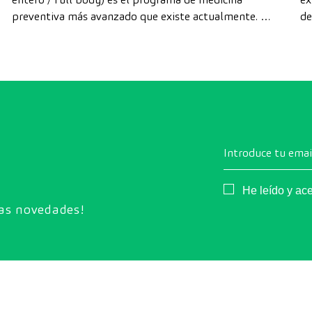
preventiva más avanzado que existe actualmente. A
de
diferencia de las revisiones convencionales, este
di
chequeo utiliza la tecnología de diagnóstico por la
cá
imagen de última generación para evaluar de forma
exhaustiva el estado de los órganos vitales, el
sistema vascular y el cerebro antes de que
aparezcan los primeros síntomas.
Introduce tu emai
Consentimiento
He leído y ac
ras novedades!