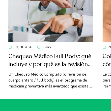
30 JUL 2026
5 min
2
Chequeo Médico Full Body: qué
Col
incluye y por qué es la revisión
có
más avanzada
Un Chequeo Médico Completo (o revisión de
La c
cuerpo entero / full body) es el programa de
para 
medicina preventiva más avanzado que existe
Perm
actualmente. A diferencia de las revisiones
como
convencionales, este chequeo utiliza la
intes
tecnología de diagnóstico por la imagen de
última generación para evaluar de forma