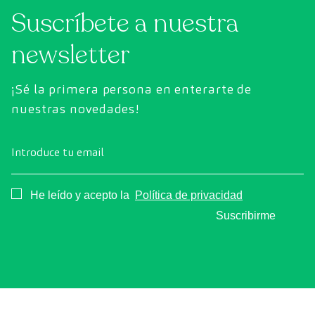
Suscríbete a nuestra
exhaustiva el estado de los órganos vitales, el
sistema vascular y el cerebro antes de que
newsletter
aparezcan los primeros síntomas.
¡Sé la primera persona en enterarte de
nuestras novedades!
Introduce tu email
Consentimiento
He leído y acepto la
Política de privacidad
Suscribirme